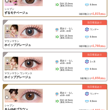
DIA 15.0mm
8.6mm
(着色 14.5mm)
シャプン
ずるモテベージュ
1,815
1箱10枚入り
¥
(税込)
当日発送あり
度あり・なし
ワンデー
±0.00~-10.00
DIA 14.5mm
8.6mm
(着色 13.8mm)
マランマラン
ホイップグレージュ
1,760
1箱10枚入り
¥
(税込)
当日発送あり
度あり・なし
1ヶ月
±0.00~-10.00
DIA 14.5mm
8.6mm
(着色 13.8mm)
マランマラン ワンマンス
ホイップグレージュ
1,650
1箱2枚入り
¥
(税込)
当日発送あり
度あり・なし
ワンデー
±0.00~-8.00
DIA 14.5mm
8.6mm
(着色 14.0mm)
シャプン
きらゆめブラウン