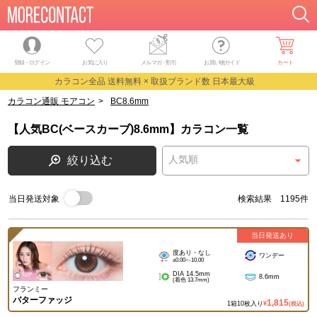
登録・ログイン
お気に入り
メルマガ
・
割引
お買い物ガイド
カート
カラコン全品 送料無料 × 取扱ブランド数 日本最大級
カラコン通販 モアコン
>
BC8.6mm
【人気BC(ベースカーブ)8.6mm】カラコン一覧
絞り込む
当日発送対象
検索結果 1195件
当日発送あり
度あり・なし
ワンデー
±0.00~-10.00
DIA 14.5mm
8.6mm
(着色 13.7mm)
フランミー
バターファッジ
1,815
1箱10枚入り
¥
(税込)