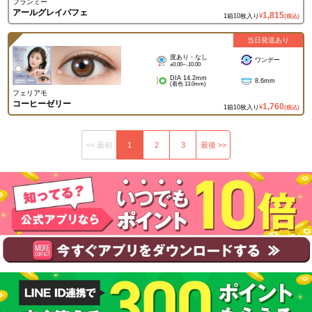
フランミー
アールグレイパフェ
1,815
1箱10枚入り
¥
(税込)
当日発送あり
度あり・なし
ワンデー
±0.00~-10.00
DIA 14.2mm
8.6mm
(着色 13.0mm)
フェリアモ
コーヒーゼリー
1,760
1箱10枚入り
¥
(税込)
<< 最初
1
2
3
最後 >>