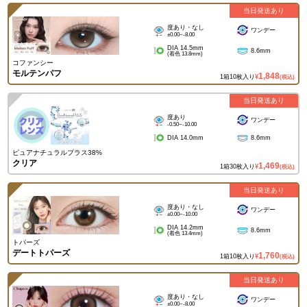
当日発送あり
度あり・なし
ワンデー
±0.00~-8.00
DIA 14.5mm
8.6mm
(着色 13.8mm)
コファンシー
モルテンパフ
1,848
1箱10枚入り
¥
(税込)
当日発送あり
度あり
ワンデー
-0.50~-10.00
DIA 14.0mm
8.6mm
ピュアナチュラルプラス38%
クリア
1,469
1箱30枚入り
¥
(税込)
当日発送あり
度あり・なし
ワンデー
±0.00~-10.00
DIA 14.2mm
8.6mm
(着色 13.4mm)
トパーズ
デートトパーズ
1,760
1箱10枚入り
¥
(税込)
当日発送あり
度あり・なし
ワンデー
±0.00~-8.00