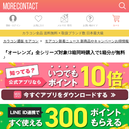
登録・ログイン
お気に入り
メルマガ
・
割引
お買い物ガイド
カート
カラコン全品 送料無料 × 取扱ブランド数 日本最大級
カラコン通販 モアコン
>
モアコン新着ニュース 新商品やキャンペーンお得情報
『オーレンズ』全シリーズ対象!3箱同時購入で1箱分が無料
♪