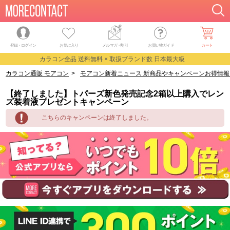
登録・ログイン
お気に入り
メルマガ
・
割引
お買い物ガイド
カート
カラコン全品 送料無料 × 取扱ブランド数 日本最大級
カラコン通販 モアコン
>
モアコン新着ニュース 新商品やキャンペーンお得情報
【終了しました】トパーズ新色発売記念2箱以上購入でレン
ズ装着液プレゼントキャンペーン
こちらのキャンペーンは終了しました。