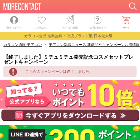
登録・ログイン
お気に入り
メルマガ
・
割引
お買い物ガイド
カート
カラコン全品 送料無料 × 取扱ブランド数 日本最大級
カラコン通販 モアコン
>
モアコン新着ニュース 新商品やキャンペーンお得情報
【終了しました】ミチュミチュ発売記念コスメセットプレ
ゼントキャンペーン
こちらのキャンペーンは終了しました。