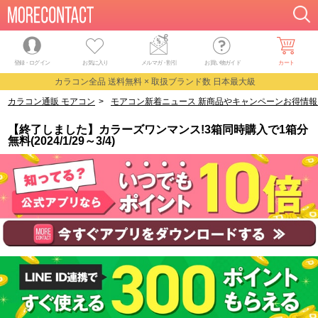
登録・ログイン
お気に入り
メルマガ
・
割引
お買い物ガイド
カート
カラコン全品 送料無料 × 取扱ブランド数 日本最大級
カラコン通販 モアコン
>
モアコン新着ニュース 新商品やキャンペーンお得情報
【終了しました】カラーズワンマンス!3箱同時購入で1箱分
無料(2024/1/29～3/4)