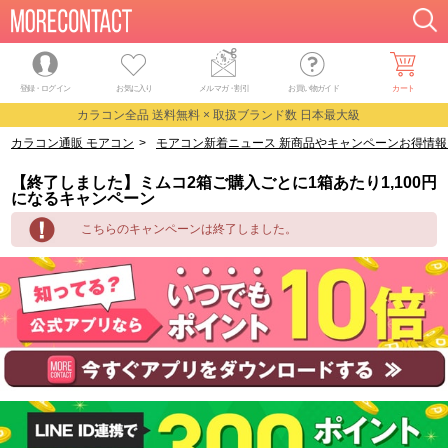
登録・ログイン
お気に入り
メルマガ
・
割引
お買い物ガイド
カート
カラコン全品 送料無料 × 取扱ブランド数 日本最大級
カラコン通販 モアコン
>
モアコン新着ニュース 新商品やキャンペーンお得情報
【終了しました】ミムコ2箱ご購入ごとに1箱あたり1,100円
になるキャンペーン
こちらのキャンペーンは終了しました。