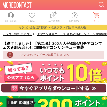
登録・ログイン
お気に入り
メルマガ
・
割引
お買い物ガイド
カート
カラコン全品 送料無料 × 取扱ブランド数 日本最大級
カラコン通販 モアコン
>
モアコン新着ニュース 新商品やキャンペーンお得情報
【終了しました】【第二弾】200万人登録記念!モアコンフ
ェス★組み合わせ自由!モアコンサンキュー福袋
こちらのキャンペーンは終了しました。