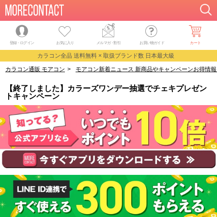
登録・ログイン
お気に入り
メルマガ
・
割引
お買い物ガイド
カート
カラコン全品 送料無料 × 取扱ブランド数 日本最大級
カラコン通販 モアコン
>
モアコン新着ニュース 新商品やキャンペーンお得情報
【終了しました】カラーズワンデー抽選でチェキプレゼン
トキャンペーン