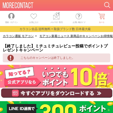
登録・ログイン
お気に入り
メルマガ
・
割引
お買い物ガイド
カート
カラコン全品 送料無料 × 取扱ブランド数 日本最大級
カラコン通販 モアコン
>
モアコン新着ニュース 新商品やキャンペーンお得情報
【終了しました】ミチュミチュレビュー投稿でポイントプ
レゼントキャンペーン
こちらのキャンペーンは終了しました。