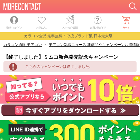
登録・ログイン
お気に入り
メルマガ
・
割引
お買い物ガイド
カート
カラコン全品 送料無料 × 取扱ブランド数 日本最大級
カラコン通販 モアコン
>
モアコン新着ニュース 新商品やキャンペーンお得情報
【終了しました】ミムコ新色発売記念キャンペーン
こちらのキャンペーンは終了しました。