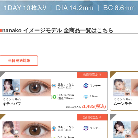
nanako イメージモデル 全商品一覧はこちら
当日発送対象
当日発送あり
度あり・なし
ワンデー
±0.00~-10.00
DIA 14.2mm
8.6mm
(着色 13.8mm)
ミミシャルム
ミミシャルム
キティパフ
ムーンラテ
1,485
(税込)
1箱10枚入り
¥
当日発送あり
度あり・なし
ワンデー
±0.00~-10.00
DIA 14.2mm