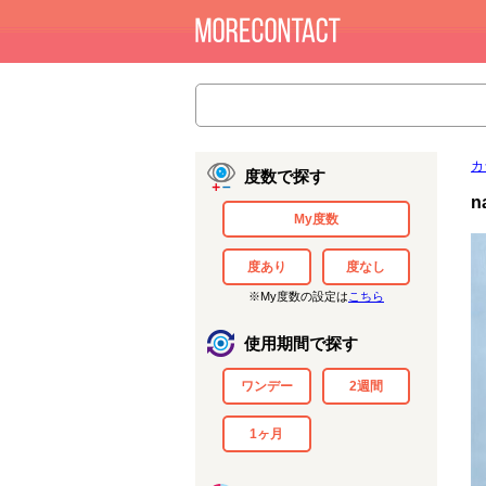
カ
度数で探す
n
My度数
度あり
度なし
※My度数の設定は
こちら
使用期間で探す
ワンデー
2週間
1ヶ月