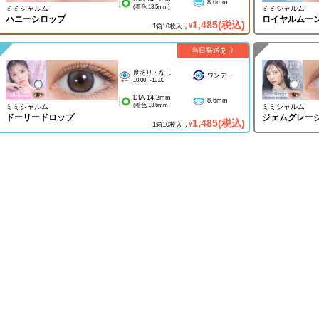
8.6mm
(着色 13.5mm)
ミミシャルム
ミミシャルム
ハニーシロップ
ロイヤルムー
1,485
(税込)
1箱10枚入り
¥
当日発送あり
度あり・なし
ワンデー
±0.00~-10.00
DIA 14.2mm
8.6mm
(着色 13.6mm)
ミミシャルム
ミミシャルム
ドーリードロップ
ジェムグレー
1,485
(税込)
1箱10枚入り
¥