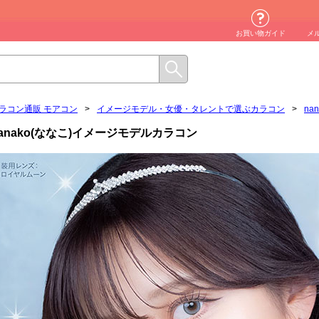
お買い物ガイド
メ
ラコン通販 モアコン
>
イメージモデル・女優・タレントで選ぶカラコン
>
na
anako(ななこ)イメージモデルカラコン