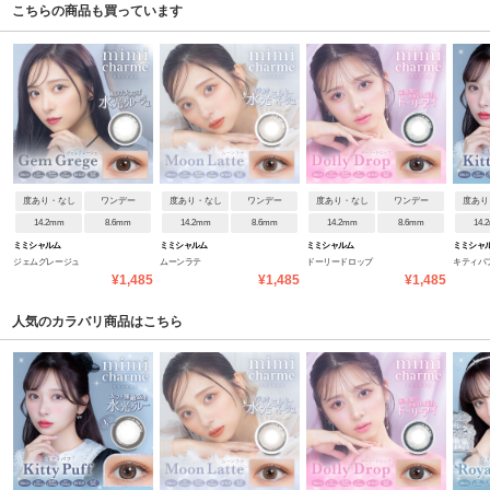
こちらの商品も買っています
度あり・なし
ワンデー
度あり・なし
ワンデー
度あり・なし
ワンデー
度あり
14.2mm
8.6mm
14.2mm
8.6mm
14.2mm
8.6mm
14.
ミミシャルム
ミミシャルム
ミミシャルム
ミミシャ
ジェムグレージュ
ムーンラテ
ドーリードロップ
キティパ
¥1,485
¥1,485
¥1,485
人気のカラバリ商品はこちら