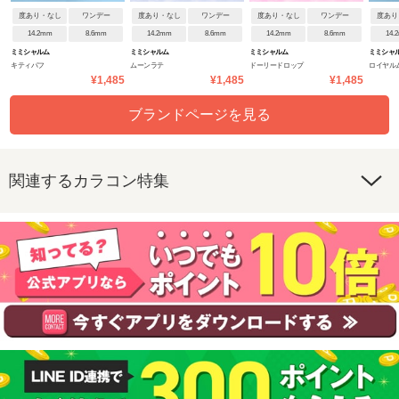
度あり・なし
ワンデー
度あり・なし
ワンデー
度あり・なし
ワンデー
度あり
14.2mm
8.6mm
14.2mm
8.6mm
14.2mm
8.6mm
14.
ミミシャルム
ミミシャルム
ミミシャルム
ミミシャ
キティパフ
ムーンラテ
ドーリードロップ
ロイヤル
¥1,485
¥1,485
¥1,485
ブランドページを見る
関連するカラコン特集