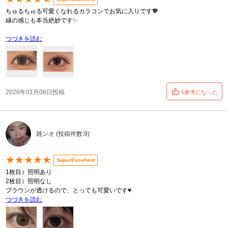
ちゅるちゅる可愛くなれるカラコンでお気に入りです💖
縁の感じも本当絶妙です✨
つづきを読む
2026年01月06日投稿
5参考になった
雑ンオ (投稿件数:9)
★★★★★
SuperExcellent
1枚目）照明あり
2枚目）照明なし
ブラウンが透けるので、とっても可愛いです♥️
つづきを読む