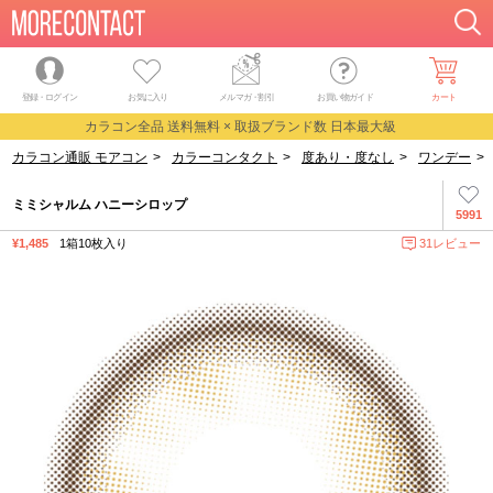
登録・ログイン
お気に入り
メルマガ
・
割引
お買い物ガイド
カート
カラコン全品 送料無料 × 取扱ブランド数 日本最大級
カラコン通販 モアコン
>
カラーコンタクト
>
度あり・度なし
>
ワンデー
>
ミミシャルム ハニーシロップ
5991
¥1,485
1箱10枚入り
31レビュー