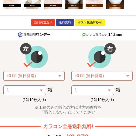
当日発送あり
送料無料
ポスト投函対応可
ワンデー
14.2mm
使用期間
レンズ直径(DIA)
箱
箱
(1箱10枚入り)
(1箱10枚入り)
※１箱のみご購入の方は片方の度数を
「購入しない」にしてください
カラコン全品送料無料!