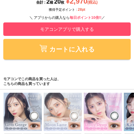
¥2,970
2
20
(税込)
合計 :
箱
枚
28pt
獲得予定ポイント :
＼ アプリからの購入なら
毎日ポイント10倍!!
／
モアコンアプリで購入する
カートに入れる
モアコンでこの商品を買った人は、
こちらの商品も買っています