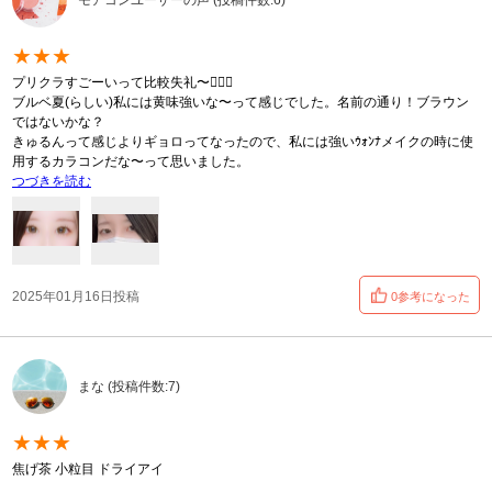
★★★
プリクラすごーいって比較失礼〜✋🏻😄
ブルベ夏(らしい)私には黄味強いな〜って感じでした。名前の通り！ブラウン
ではないかな？
きゅるんって感じよりギョロってなったので、私には強いｳｫﾝﾅメイクの時に使
用するカラコンだな〜って思いました。
つづきを読む
2025年01月16日投稿
0参考になった
まな (投稿件数:7)
★★★
焦げ茶 小粒目 ドライアイ