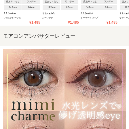
度あり・なし
ワンデー
度あり・なし
ワンデー
度あり・なし
ワンデー
度あり
14.2mm
8.6mm
14.2mm
8.6mm
14.2mm
8.6mm
14.
ミミシャルム
ミミシャルム
ミミシャルム
ミミシャ
ジェムグレージュ
ムーンラテ
ドーリードロップ
キティパ
¥1,485
¥1,485
¥1,485
モアコンアンバサダーレビュー