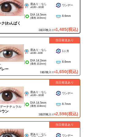
度あり・なし
ワンデー
±0.00~-10.00
DIA 14.5mm
8.6mm
(着色 14.0mm)
ク(わんぱく
1,485
(税込)
1箱10枚入り
¥
当日発送あり
度あり・なし
1ヶ月
±0.00~-8.00
DIA 14.2mm
8.6mm
(着色 13.2mm)
ー
グレー
1,650
(税込)
1箱2枚入り
¥
当日発送あり
度あり・なし
ワンデー
±0.00~-10.00
DIA 14.5mm
8.7mm
(着色 13.8mm)
デーナチュラル
ラウン
2,598
(税込)
1箱20枚入り
¥
当日発送あり
度あり・なし
ワンデー