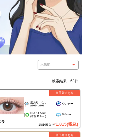
検索結果 63件
当日発送あり
度あり・なし
ワンデー
±0.00~-10.00
DIA 14.5mm
8.6mm
(着色 13.7mm)
ニラ
1,815
(税込)
1箱10枚入り
¥
当日発送あり