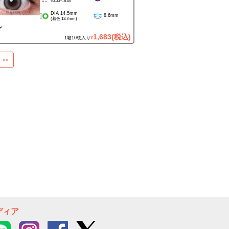
±0.00~-8.00
DIA 14.5mm
8.6mm
(着色 13.7mm)
ン
1,683
(税込)
1箱10枚入り
¥
 >>
ディア