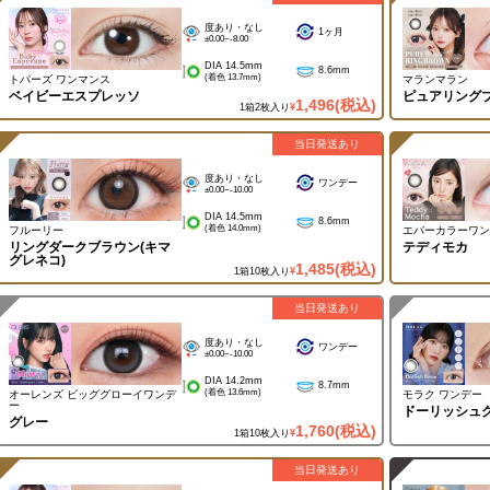
度あり・なし
1ヶ月
±0.00~-8.00
DIA 14.5mm
8.6mm
(着色 13.7mm)
トパーズ ワンマンス
マランマラン
ベイビーエスプレッソ
ピュアリング
1,496
(税込)
1箱2枚入り
¥
当日発送あり
度あり・なし
ワンデー
±0.00~-10.00
DIA 14.5mm
8.6mm
(着色 14.0mm)
フルーリー
エバーカラーワン
リングダークブラウン(キマ
テディモカ
グレネコ)
1,485
(税込)
1箱10枚入り
¥
当日発送あり
度あり・なし
ワンデー
±0.00~-10.00
DIA 14.2mm
8.7mm
(着色 13.6mm)
オーレンズ ビッググローイワンデ
モラク ワンデー
ー
ドーリッシュ
グレー
1,760
(税込)
1箱10枚入り
¥
当日発送あり