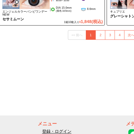
±0.00~-10.00
DIA 15.0mm
8.6mm
(着色 14.5mm)
エンジェルカラーバンビワンデー
キュプリエ
NEW
グレーシャト
セサミムーン
1,848
(税込)
1箱10枚入り
¥
<< 前へ
1
2
3
4
次へ
メニュー
メ
登録・ログイン