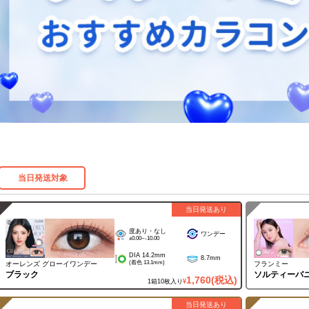
当日発送対象
当日発送あり
度あり・なし
ワンデー
±0.00~-10.00
DIA 14.2mm
8.7mm
(着色 13.1mm)
オーレンズ グローイワンデー
フランミー
ブラック
ソルティーバ
1,760
(税込)
1箱10枚入り
¥
当日発送あり