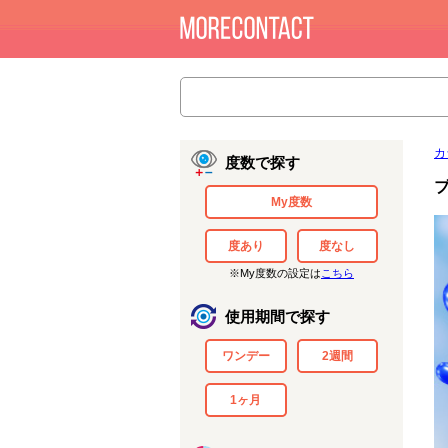
カ
度数で探す
My度数
度あり
度なし
※My度数の設定は
こちら
使用期間で探す
ワンデー
2週間
1ヶ月