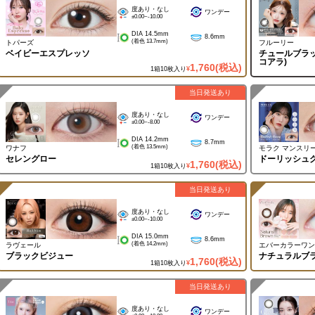
度あり・なし
ワンデー
±0.00~-10.00
DIA 14.5mm
8.6mm
(着色 13.7mm)
トパーズ
フルーリー
ベイビーエスプレッソ
チュールブラッ
コアラ)
1,760
(税込)
1箱10枚入り
¥
当日発送あり
度あり・なし
ワンデー
±0.00~-8.00
DIA 14.2mm
8.7mm
(着色 13.5mm)
ワナフ
モラク マンスリ
セレングロー
ドーリッシュ
1,760
(税込)
1箱10枚入り
¥
当日発送あり
度あり・なし
ワンデー
±0.00~-10.00
DIA 15.0mm
8.6mm
(着色 14.2mm)
ラヴェール
エバーカラーワン
ブラックビジュー
ナチュラルブ
1,760
(税込)
1箱10枚入り
¥
当日発送あり
度あり・なし
ワンデー