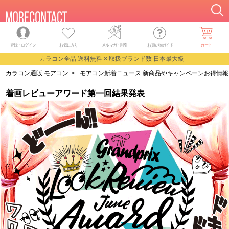
登録・ログイン
お気に入り
メルマガ
・
割引
お買い物ガイド
カート
カラコン全品 送料無料 × 取扱ブランド数 日本最大級
カラコン通販 モアコン
>
モアコン新着ニュース 新商品やキャンペーンお得情報
着画レビューアワード第一回結果発表