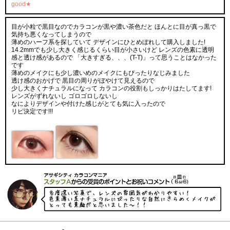
good★
目が小粒で黒目なのでカラコンが黒や濃い茶色だと ほんとに目が真っ黒で
気持ち悪くなってしまうので
薄めのハーフ系を探していて デザインにひとめぼれして購入しました!
14.2mmでも少し大きく感じるくらい目が小さいけど レンズの色素に透明
感と透け感があるので 「大きすぎる、、、(T-T)」って思うことはなかった
です
薄めのメイクにも少し濃いめのメイクにもぴったりなじみました
透け感のおかげで 黒目の周りがぼやけて見えるので
少し大きくナチュラルになって カラコンの役割もしっかりはたしてます!
レンズがずれないし ゴロゴロしないし
なによりデザインや付けた感じがとても気に入ったので
リピ決定です!!!