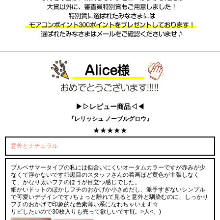
▶▷レビュー商品◁◀
『レリッシュ ノーブルグロウ』
★★★★★
意外とナチュラル
ブルベサマータイプの私には似合いにくいオータムカラーですが赤みが少
なくて浮かないです◎黒目のスタッフさんの着画ほど黄色が主張しなく
て、かなり太いフチのほうが目立つ感じでした。
細かいドットのぼかしフチのおかげか小さめだし、派手すぎないシンプル
で可愛いデザインです♪ちょっと離れて見ると意外と馴染むのに、しっかり
フチのおかげで印象的な色素薄い系になれちゃいます☆
リピしたいので30枚入りも売って欲しいです!!(。>人<。)