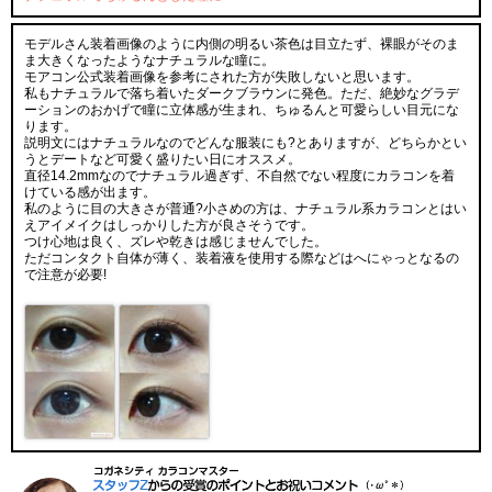
モデルさん装着画像のように内側の明るい茶色は目立たず、裸眼がそのま
ま大きくなったようなナチュラルな瞳に。
モアコン公式装着画像を参考にされた方が失敗しないと思います。
私もナチュラルで落ち着いたダークブラウンに発色。ただ、絶妙なグラデ
ーションのおかげで瞳に立体感が生まれ、ちゅるんと可愛らしい目元にな
ります。
説明文にはナチュラルなのでどんな服装にも?とありますが、どちらかとい
うとデートなど可愛く盛りたい日にオススメ。
直径14.2mmなのでナチュラル過ぎず、不自然でない程度にカラコンを着
けている感が出ます。
私のように目の大きさが普通?小さめの方は、ナチュラル系カラコンとはい
えアイメイクはしっかりした方が良さそうです。
つけ心地は良く、ズレや乾きは感じませんでした。
ただコンタクト自体が薄く、装着液を使用する際などはへにゃっとなるの
で注意が必要!