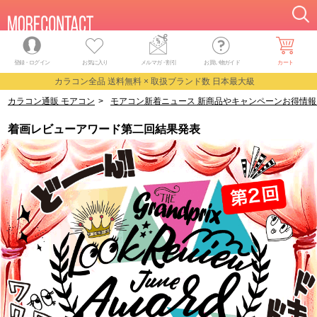
登録・ログイン
お気に入り
メルマガ
・
割引
お買い物ガイド
カート
カラコン全品 送料無料 × 取扱ブランド数 日本最大級
カラコン通販 モアコン
>
モアコン新着ニュース 新商品やキャンペーンお得情報
着画レビューアワード第二回結果発表