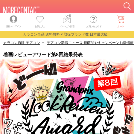
登録・ログイン
お気に入り
メルマガ
・
割引
お買い物ガイド
カート
カラコン全品 送料無料 × 取扱ブランド数 日本最大級
カラコン通販 モアコン
>
モアコン新着ニュース 新商品やキャンペーンお得情報
着画レビューアワード第8回結果発表