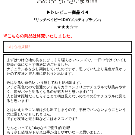
▶▷レビュー商品◁◀
『リッチベイビー1DAYメルティブラウン』
★★★☆☆
※こちらの商品は終売いたしました。
つけ心地抜群!!
まずはつけ心地の良さにびっくり!柔らかいレンズで、一日中付けていても
乾燥が気にならず快適に過ごせました。
ナチュラルさを少し期待していたのですが、思っていたより発色が良かっ
たので友達と遊ぶ用に使おうと思います。
色は明るい茶色!という感じで柄も結構出ます。
フチが茶色なので普通のフチありカラコンよりはナチュラルで馴染みやす
く、瞳がパッと明るくなるのが魅力だと思います(^ ^)
人と話す距離だったらそこまで柄は見えないのでその分ナチュラルに見え
ると思います!
とはいえカラコン感は少し出てしまうので、学校でバレないようにという
のは厳しいかもしれません。
ですが友達と遊ぶ時などにはオススメです?
なんといっても1dayなので衛生的で楽!
もう少し値段が下がれば手が出しやすいなーと思いました。