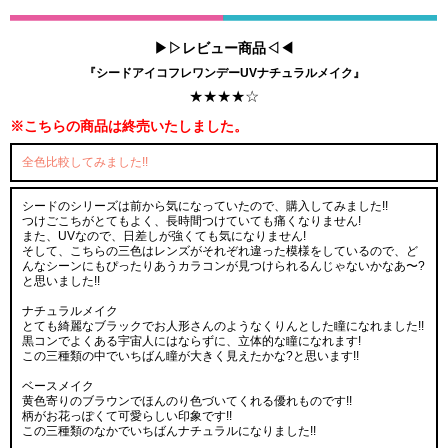
▶▷レビュー商品◁◀
『シードアイコフレワンデーUVナチュラルメイク』
★★★★☆
※こちらの商品は終売いたしました。
全色比較してみました!!
シードのシリーズは前から気になっていたので、購入してみました!!
つけごこちがとてもよく、長時間つけていても痛くなりません!
また、UVなので、日差しが強くても気になりません!
そして、こちらの三色はレンズがそれぞれ違った模様をしているので、ど
んなシーンにもぴったりあうカラコンが見つけられるんじゃないかなあ〜?
と思いました!!
ナチュラルメイク
とても綺麗なブラックでお人形さんのようなくりんとした瞳になれました!!
黒コンでよくある宇宙人にはならずに、立体的な瞳になれます!
この三種類の中でいちばん瞳が大きく見えたかな?と思います!!
ベースメイク
黄色寄りのブラウンでほんのり色づいてくれる優れものです!!
柄がお花っぽくて可愛らしい印象です!!
この三種類のなかでいちばんナチュラルになりました!!