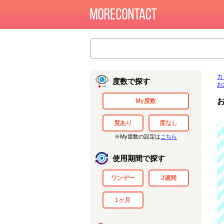
カ
度数で探す
お
My度数
度あり
度なし
※My度数の設定は
こちら
使用期間で探す
ワンデー
2週間
1ヶ月