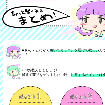
Aさん～!とにかく
急いでカラコンを届けて欲しい
ん
～?
OK!お教えしましょう!
最速で商品をゲットしたい時、
注意するポイントは全