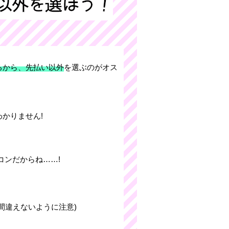
るから、先払い以外
を選ぶのがオス
かりません!
コンだからね……!
間違えないように注意)