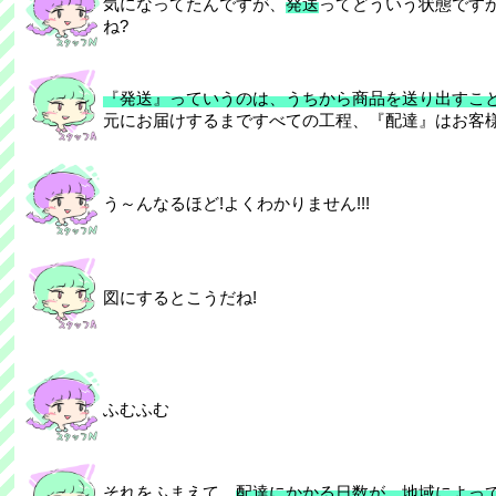
気になってたんですが、
発送
ってどういう状態ですか
ね?
『発送』っていうのは、うちから商品を送り出すこと
元にお届けするまですべての工程、『配達』はお客
う～んなるほど!よくわかりません!!!
図にするとこうだね!
ふむふむ
それをふまえて、
配達にかかる日数が、地域によっ