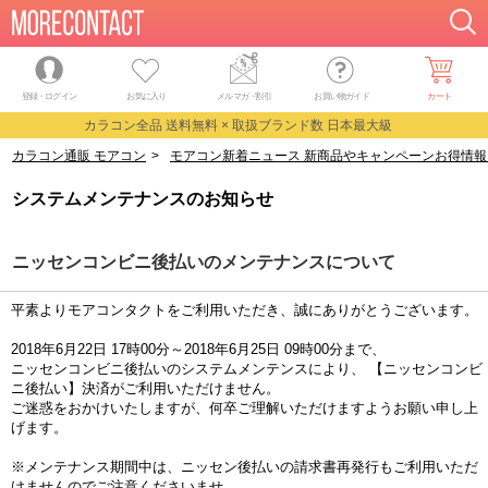
登録・ログイン
お気に入り
メルマガ
・
割引
お買い物ガイド
カート
カラコン全品 送料無料 × 取扱ブランド数 日本最大級
カラコン通販 モアコン
>
モアコン新着ニュース 新商品やキャンペーンお得情報
システムメンテナンスのお知らせ
ニッセンコンビニ後払いのメンテナンスについて
平素よりモアコンタクトをご利用いただき、誠にありがとうございます。
2018年6月22日 17時00分～2018年6月25日 09時00分まで、
ニッセンコンビニ後払いのシステムメンテンスにより、 【ニッセンコンビ
ニ後払い】決済がご利用いただけません。
ご迷惑をおかけいたしますが、何卒ご理解いただけますようお願い申し上
げます。
※メンテナンス期間中は、ニッセン後払いの請求書再発行もご利用いただ
けませんのでご注意くださいませ。