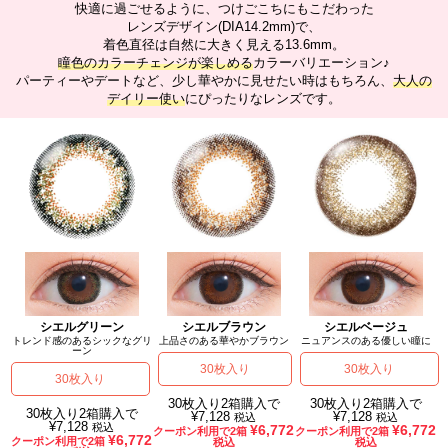
快適に過ごせるように、つけごこちにもこだわった
レンズデザイン(DIA14.2mm)で、
着色直径は自然に大きく見える13.6mm。
瞳色のカラーチェンジが楽しめる
カラーバリエーション♪
パーティーやデートなど、少し華やかに見せたい時はもちろん、
大人の
デイリー使い
にぴったりなレンズです。
シエルグリーン
シエルブラウン
シエルベージュ
トレンド感のあるシックなグリ
上品さのある華やかブラウン
ニュアンスのある優しい瞳に
ーン
30枚入り
30枚入り
30枚入り
30枚入り2箱購入で
30枚入り2箱購入で
30枚入り2箱購入で
¥7,128
¥7,128
税込
税込
¥7,128
税込
¥6,772
¥6,772
クーポン利用で2箱
クーポン利用で2箱
¥6,772
クーポン利用で2箱
税込
税込