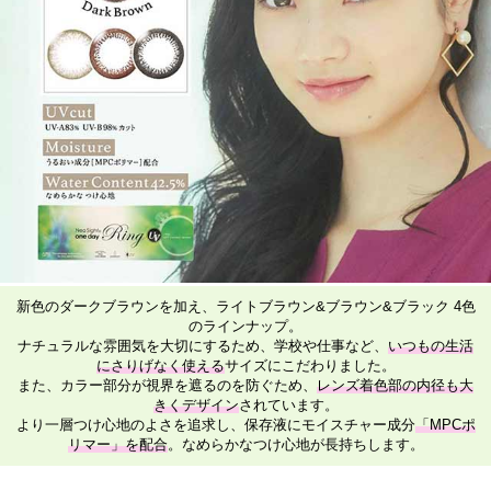
新色のダークブラウンを加え、ライトブラウン&ブラウン&ブラック 4色
のラインナップ。
ナチュラルな雰囲気を大切にするため、学校や仕事など、
いつもの生活
にさりげなく使える
サイズにこだわりました。
また、カラー部分が視界を遮るのを防ぐため、
レンズ着色部の内径も大
きくデザイン
されています。
より一層つけ心地のよさを追求し、保存液にモイスチャー成分
「MPCポ
リマー」を配合
。なめらかなつけ心地が長持ちします。