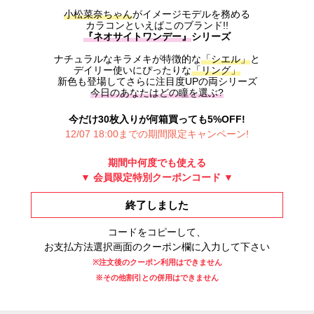
小松菜奈ちゃん
がイメージモデルを務める
カラコンといえばこのブランド!!
『ネオサイトワンデー』
シリーズ
ナチュラルなキラメキが特徴的な
「シエル」
と
デイリー使いにぴったりな
「リング」
新色も登場してさらに注目度UPの両シリーズ
今日のあなたはどの瞳を選ぶ?
今だけ30枚入りが何箱買っても5%OFF!
12/07 18:00までの期間限定キャンペーン!
期間中何度でも使える
▼ 会員限定特別クーポンコード ▼
終了しました
コードをコピーして、
お支払方法選択画面のクーポン欄に入力して下さい
※注文後のクーポン利用はできません
※その他割引との併用はできません