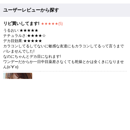
ユーザーレビューから探す
リピ買いしてます!
★★★★★(5)
うるおい:★★★★★
ナチュラルさ:★★★★☆
デカ目効果:★★★★★
カラコンしてるしてないに敏感な友達にもカラコンしてるって言うまで
バレませんでした!
なのにちゃんとデカ目になれます!
ワンデーだからか一日中目薬差さなくても乾燥とかは全くきになりませ
ん(о´∀`о)
ダークブラウン
Color:ブラウン
1箱30枚入り
¥
2,683
2018年05月17日投稿
不思議な色
★★★★★(5)
以前から気になっていたシェルグリーン。