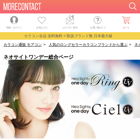
登録・ログイン
お気に入り
メルマガ
・
割引
お買い物ガイド
カート
カラコン全品 送料無料 × 取扱ブランド数 日本最大級
カラコン通販 モアコン
>
人気のロングセラーカラコンブランドから選ぶ
>
ネ
ネオサイトワンデー総合ページ