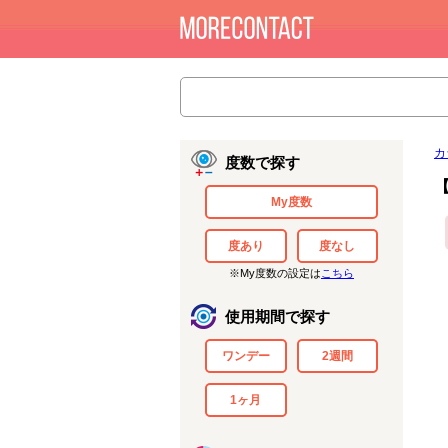
カ
度数で探す
My度数
度あり
度なし
※My度数の設定は
こちら
使用期間で探す
ワンデー
2週間
1ヶ月