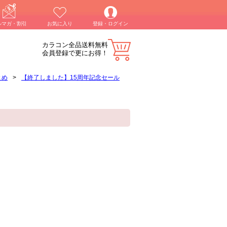
ルマガ・割引
お気に入り
登録・ログイン
カラコン全品送料無料
会員登録で更にお得！
とめ
>
【終了しました】15周年記念セール