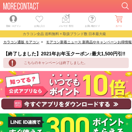
登録・ログイン
お気に入り
メルマガ
・
割引
お買い物ガイド
カート
カラコン全品 送料無料 × 取扱ブランド数 日本最大級
カラコン通販 モアコン
>
モアコン新着ニュース 新商品やキャンペーンお得情報
【終了しました】2021年お年玉クーポン♪最大1,500円引!!
こちらのキャンペーンは終了しました。