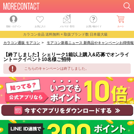
登録・ログイン
お気に入り
メルマガ
・
割引
お買い物ガイド
カート
カラコン全品 送料無料 × 取扱ブランド数 日本最大級
カラコン通販 モアコン
>
モアコン新着ニュース 新商品やキャンペーンお得情報
【終了しました】シェリーク1箱以上購入&応募でオンライ
ントークイベント10名様ご招待
こちらのキャンペーンは終了しました。