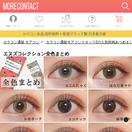
登録・ログイン
お気に入り
メルマガ
・
割引
お買い物ガイド
カート
カラコン全品 送料無料 × 取扱ブランド数 日本最大級
カラコン通販 モアコン
>
カラコン通販モアコンスタッフZの人気投稿あつめまし
エヌズコレクション全色まとめ