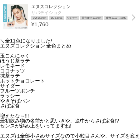
エヌズコレクション
サバテイショク
DIA 14.2mm
BC 8.6mm
ワンデー
着色直径 13.0mm
度数 ±0.00~ -10.00
¥1,760
＼全11色になりました/
エヌズコレクション 全色まとめ
玉こんにゃく
ほうじ茶ラテ
レモネード
ココナッツ
抹茶ラテ
ホットチョコレート
サイダー
フルーツポンチ
ラッシー
やきそばパン
さば定食
増えたな～!!!
最初飲み物の名前かと思いきや、途中からさば定食!?
センスが斜め上をいってますね!
エヌズは全部小さめサイズなので小粒目さんや、サイズを変え