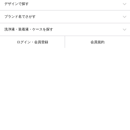
デザインで探す
ブランド名でさがす
洗浄液・装着液・ケースを探す
ログイン・会員登録
会員規約
カート
お気に入り
メルマガ・クーポン
お買い物ガイド
カラコンガイド
お問い合わせ
会社概要
特定商取引に基づく表示
プライバシーポリシー
カラコン特集
キーワード一覧