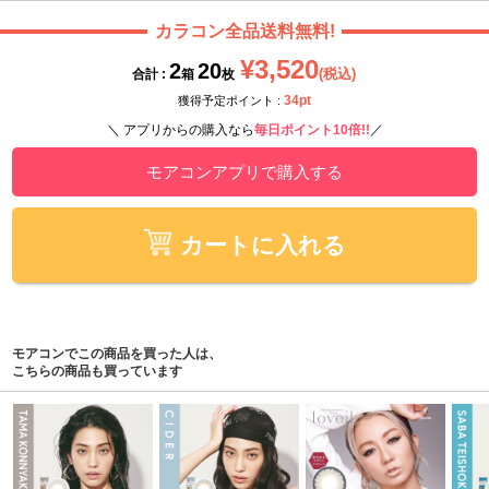
カラコン全品送料無料!
¥3,520
2
20
(税込)
合計 :
箱
枚
34pt
獲得予定ポイント :
＼ アプリからの購入なら
毎日ポイント10倍!!
／
モアコンアプリで購入する
カートに入れる
モアコンでこの商品を買った人は、
こちらの商品も買っています