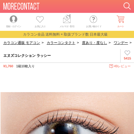
登録・ログイン
お気に入り
メルマガ
・
割引
お買い物ガイド
カート
カラコン全品 送料無料 × 取扱ブランド数 日本最大級
カラコン通販 モアコン
>
カラーコンタクト
>
度あり・度なし
>
ワンデー
>
エヌズコレクション ラッシー
5415
¥1,760
1箱10枚入り
49レビュー