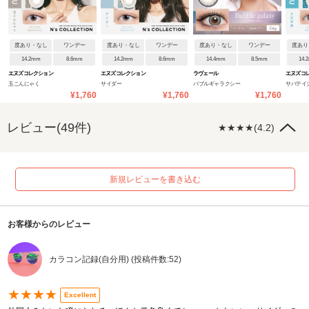
度あり・なし
ワンデー
度あり・なし
ワンデー
度あり・なし
ワンデー
度あり
14.2mm
8.6mm
14.2mm
8.6mm
14.4mm
8.5mm
14.
エヌズコレクション
エヌズコレクション
ラヴェール
エヌズコ
玉こんにゃく
サイダー
バブルギャラクシー
サバテイ
¥1,760
¥1,760
¥1,760
レビュー(49件)
★★★★(4.2)
新規レビューを書き込む
お客様からのレビュー
カラコン記録(自分用) (投稿件数:52)
★★★★
Excellent