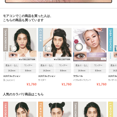
モアコンでこの商品を買った人は、
こちらの商品も買っています
度あり・なし
ワンデー
度あり・なし
ワンデー
度あり・なし
ワンデー
度あり
14.2mm
8.6mm
14.2mm
8.6mm
14.4mm
8.5mm
14.
エヌズコレクション
エヌズコレクション
ラヴェール
エヌズコ
玉こんにゃく
サイダー
バブルギャラクシー
サバテイ
¥1,760
¥1,760
¥1,760
人気のカラバリ商品はこちら