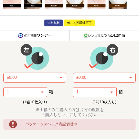
送料無料
ポスト投函対応可
ワンデー
14.2mm
使用期間
レンズ直径(DIA)
箱
箱
(1箱10枚入り)
(1箱10枚入り)
※１箱のみご購入の方は片方の度数を
「購入しない」にしてください
パッケージスペック表記切替中