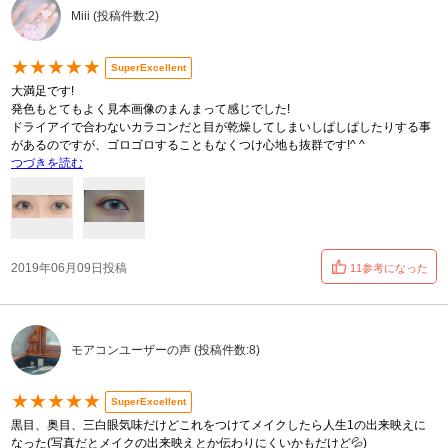
Miii (投稿件数:2)
★★★★★
SuperExcellent
大満足です!
発色もとてもよく見本画像のまんまって感じでした!
ドライアイで合わないカラコンだと目が乾燥してしまいしぱしぱしたりする事
があるのですが、ゴロゴロすることもなくつけ心地も抜群です!^ ^
つづきを読む
2019年06月09日投稿
11参考になった
モアコンユーザーの声 (投稿件数:8)
★★★★★
SuperExcellent
黒目、奥目、三白眼気味だけどこれをつけてメイクしたら人生1の出来映えに
なった(写真だとメイクの出来映えとか伝わりにくいかもだけど💦)