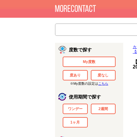
カ
度数で探す
【
My度数
2
度あり
度なし
※My度数の設定は
こちら
使用期間で探す
ワンデー
2週間
1ヶ月