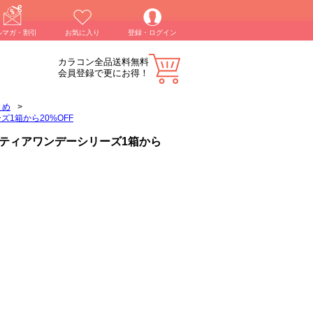
ルマガ・割引
お気に入り
登録・ログイン
カラコン全品送料無料
会員登録で更にお得！
とめ
>
1箱から20%OFF
ティアワンデーシリーズ1箱から