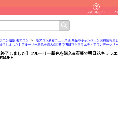
お買い物ガイド
メ
ラコン通販 モアコン
>
モアコン新着ニュース 新商品やキャンペーンお得情報ま
終了しました】フルーリー新色を購入&応募で明日花キララエティアワンデーシリーズ
【終了しました】フルーリー新色を購入&応募で明日花キララエ
0%OFF