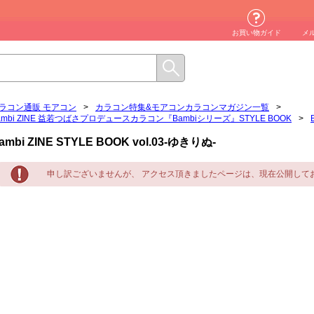
お買い物ガイド
メ
ラコン通販 モアコン
>
カラコン特集&モアコンカラコンマガジン一覧
>
ambi ZINE 益若つばさプロデュースカラコン『Bambiシリーズ』STYLE BOOK
>
ambi ZINE STYLE BOOK vol.03-ゆきりぬ-
申し訳ございませんが、 アクセス頂きましたページは、現在公開して