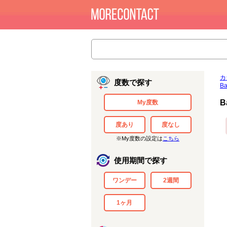
カ
度数で探す
B
B
My度数
度あり
度なし
※My度数の設定は
こちら
使用期間で探す
ワンデー
2週間
1ヶ月