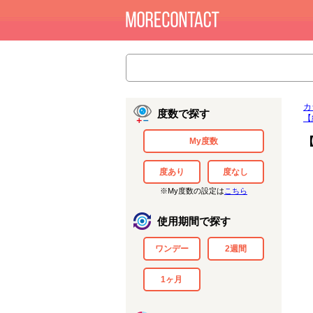
カ
度数で探す
【
My度数
度あり
度なし
※My度数の設定は
こちら
使用期間で探す
ワンデー
2週間
1ヶ月