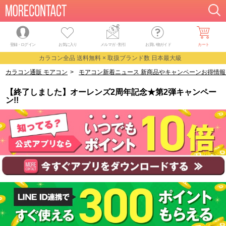
登録・ログイン
お気に入り
メルマガ
・
割引
お買い物ガイド
カート
カラコン全品 送料無料 × 取扱ブランド数 日本最大級
カラコン通販 モアコン
>
モアコン新着ニュース 新商品やキャンペーンお得情報
【終了しました】オーレンズ2周年記念★第2弾キャンペー
ン!!