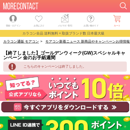
登録・ログイン
お気に入り
メルマガ
・
割引
お買い物ガイド
カート
カラコン全品 送料無料 × 取扱ブランド数 日本最大級
カラコン通販 モアコン
>
モアコン新着ニュース 新商品やキャンペーンお得情報
【終了しました】ゴールデンウィーク(GW)スペシャルキャ
ンペーン 金のお手紙週間
こちらのキャンペーンは終了しました。