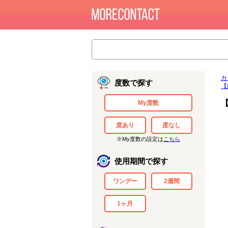
カ
度数で探す
【
My度数
度あり
度なし
※My度数の設定は
こちら
使用期間で探す
ワンデー
2週間
1ヶ月