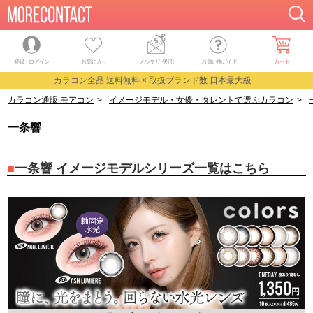
登録・ログイン
お気に入り
メルマガ
・
割引
お買い物ガイド
カート
カラコン全品 送料無料 × 取扱ブランド数 日本最大級
カラコン通販 モアコン
>
イメージモデル・女優・タレントで選ぶカラコン
>
一条響
一条響 イメージモデルシリーズ一覧はこちら