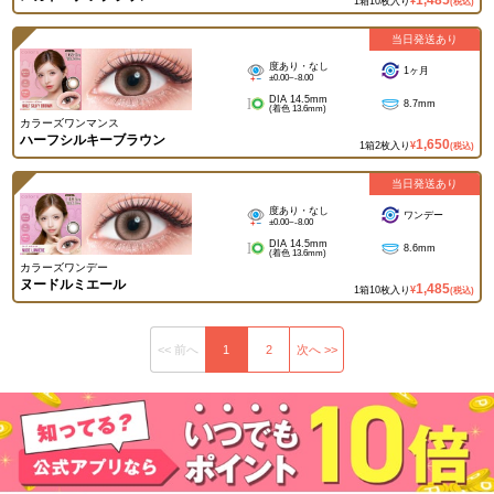
1箱10枚入り
¥
(税込)
当日発送あり
度あり・なし
1ヶ月
±0.00~-8.00
DIA 14.5mm
8.7mm
(着色 13.6mm)
カラーズワンマンス
ハーフシルキーブラウン
1,650
1箱2枚入り
¥
(税込)
当日発送あり
度あり・なし
ワンデー
±0.00~-8.00
DIA 14.5mm
8.6mm
(着色 13.6mm)
カラーズワンデー
ヌードルミエール
1,485
1箱10枚入り
¥
(税込)
<< 前へ
1
2
次へ >>