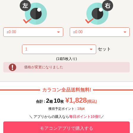
セット
(1箱5枚入り)
価格が変更になりました
カラコン全品送料無料!
¥1,828
2
10
(税込)
合計 :
箱
枚
18pt
獲得予定ポイント :
＼ アプリからの購入なら
毎日ポイント10倍!!
／
モアコンアプリで購入する