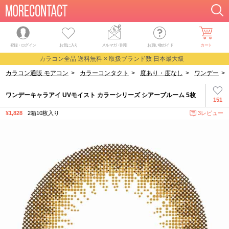
登録・ログイン
お気に入り
メルマガ
・
割引
お買い物ガイド
カート
カラコン全品 送料無料 × 取扱ブランド数 日本最大級
カラコン通販 モアコン
>
カラーコンタクト
>
度あり・度なし
>
ワンデー
>
ワンデーキャラアイ UVモイスト カラーシリーズ シアーブルーム 5枚
151
¥1,828
2箱10枚入り
3レビュー