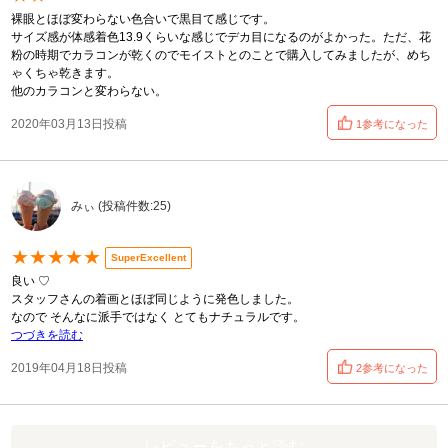
裸眼とほぼ変わらない色合いで黒目て感じです。
サイズ感が体感着色13.9くらいな感じでデカ目になるのがよかった。ただ、花
粉の時期でカラコンが乾くのでモイストとのことで購入してみましたが、めち
ゃくちゃ乾きます。
他のカラコンと変わらない。
2020年03月13日投稿
1参考になった
みぃ (投稿件数:25)
★★★★★
SuperExcellent
良い ♡
スタッフさんの着画とほぼ同じように発色しました。
なので そんなに派手ではなく とてもナチュラルです。
つづきを読む
2019年04月18日投稿
2参考になった
レビューをもっと読む