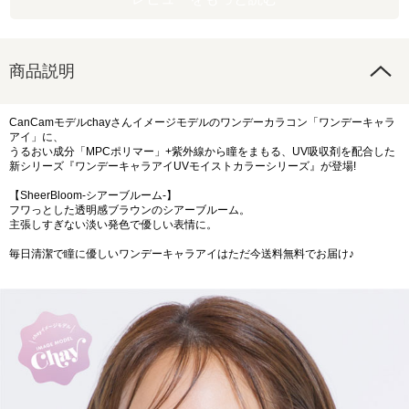
商品説明
CanCamモデルchayさんイメージモデルのワンデーカラコン「ワンデーキャラ
アイ」に、
うるおい成分「MPCポリマー」+紫外線から瞳をまもる、UV吸収剤を配合した
新シリーズ『ワンデーキャラアイUVモイストカラーシリーズ』が登場!
【SheerBloom-シアーブルーム-】
フワっとした透明感ブラウンのシアーブルーム。
主張しすぎない淡い発色で優しい表情に。
毎日清潔で瞳に優しいワンデーキャラアイはただ今送料無料でお届け♪