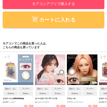
モアコンアプリで購入する
カートに入れる
モアコンでこの商品を買った人は、
こちらの商品も買っています
度あり・なし
ワンデー
度あり・なし
ワンデー
度あり・なし
ワンデー
度あり
14.2mm
8.6mm
14.2mm
8.7mm
14.2mm
8.5mm
14.
ピエナージュ 55%UV&Moist
エバーカラーワンデーミリモ
ラヴェール
ピエナージュ
No.107 ハッピー
はじらいベイビー
ブラウンミラージュ
No.101
ア
¥1,760
¥1,694
¥1,760