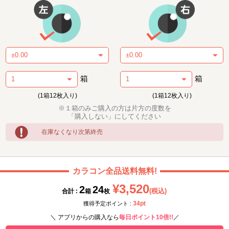
箱
箱
(1箱12枚入り)
(1箱12枚入り)
※１箱のみご購入の方は片方の度数を
「購入しない」にしてください
在庫なくなり次第終売
カラコン全品送料無料!
¥3,520
2
24
(税込)
合計 :
箱
枚
34pt
獲得予定ポイント :
＼ アプリからの購入なら
毎日ポイント10倍!!
／