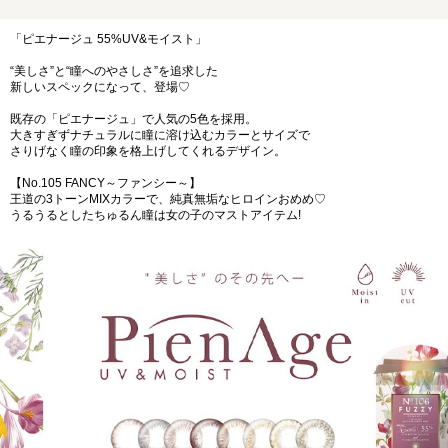
「ピエナージュ 55%UV&モイスト」
“美しさ”と“瞳へのやさしさ”を追求した
新しいスペックになって、登場♡
既存の「ピエナージュ」で人気の5色を採用。
大きすぎずナチュラルに瞳に溶け込むカラーとサイズで
さりげなく瞳の印象を格上げしてくれるデザイン。
【No.105 FANCY～ファンシー～】
王道の3トーンMIXカラーで、純真無垢なヒロインおめめ♡
うるうるとしたちゅるん瞳は女の子のマストアイテム!