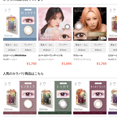
度あり・なし
ワンデー
度あり・なし
ワンデー
度あり・なし
ワンデー
度あり
14.2mm
8.6mm
14.2mm
8.7mm
14.2mm
8.5mm
14.
ピエナージュ 55%UV&Moist
エバーカラーワンデーミリモ
ラヴェール
ピエナージュ
No.107 ハッピー
はじらいベイビー
ブラウンミラージュ
No.101
ア
¥1,760
¥1,694
¥1,760
人気のカラバリ商品はこちら