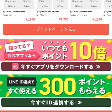
度あり・なし
ワンデー
度あり・なし
ワンデー
度あり・なし
ワンデー
度あり
14.2mm
8.6mm
14.2mm
8.6mm
14.2mm
8.6mm
14.
ピエナージュ 55%UV&Moist
ピエナージュ 55%UV&Moist
ピエナージュ 55%UV&Moist
ピエナージュ
No.101 ガーリー
No.102 レディ
No.103 ベイビーメイ
No.104 
¥1,760
¥1,760
¥1,760
ブランドページを見る