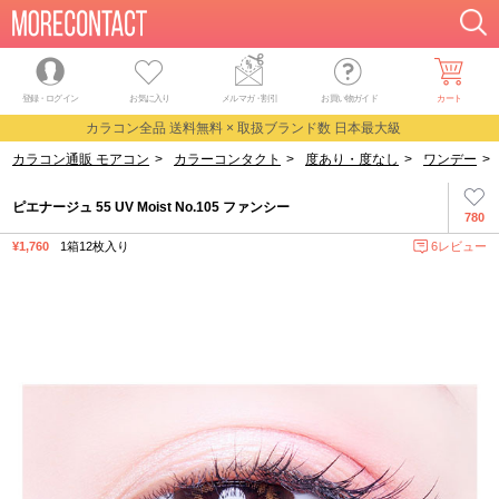
登録・ログイン
お気に入り
メルマガ
・
割引
お買い物ガイド
カート
カラコン全品 送料無料 × 取扱ブランド数 日本最大級
カラコン通販 モアコン
>
カラーコンタクト
>
度あり・度なし
>
ワンデー
>
ピエナージュ 55 UV Moist No.105 ファンシー
780
¥1,760
1箱12枚入り
6レビュー