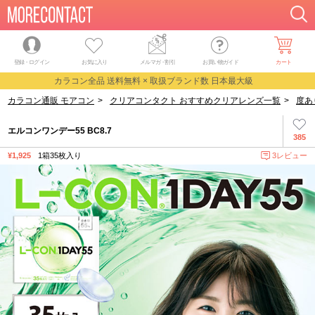
登録・ログイン
お気に入り
メルマガ
・
割引
お買い物ガイド
カート
カラコン全品 送料無料 × 取扱ブランド数 日本最大級
カラコン通販 モアコン
>
クリアコンタクト おすすめクリアレンズ一覧
>
度あ
エルコンワンデー55 BC8.7
385
¥1,925
1箱35枚入り
3レビュー