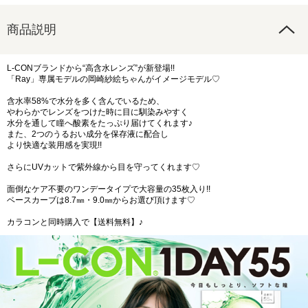
商品説明
L-CONブランドから“高含水レンズ”が新登場!!
「Ray」専属モデルの岡崎紗絵ちゃんがイメージモデル♡
含水率58%で水分を多く含んでいるため、
やわらかでレンズをつけた時に目に馴染みやすく
水分を通して瞳へ酸素をたっぷり届けてくれます♪
また、2つのうるおい成分を保存液に配合し
より快適な装用感を実現!!
さらにUVカットで紫外線から目を守ってくれます♡
面倒なケア不要のワンデータイプで大容量の35枚入り!!
ベースカーブは8.7㎜・9.0㎜からお選び頂けます♡
カラコンと同時購入で【送料無料】♪