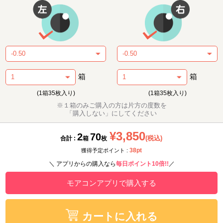
箱
箱
(1箱35枚入り)
(1箱35枚入り)
※１箱のみご購入の方は片方の度数を
「購入しない」にしてください
¥3,850
2
70
(税込)
合計 :
箱
枚
38pt
獲得予定ポイント :
＼ アプリからの購入なら
毎日ポイント10倍!!
／
モアコンアプリで購入する
カートに入れる