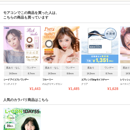
モアコンでこの商品を買った人は、
こちらの商品も買っています
度あり・なし
ワンデー
度あり・なし
ワンデー
度あり
ワンデー
度あり
14.0mm
8.7mm
14.5mm
8.6mm
14.2mm
8.7mm
14.
シードアイコフレワンデー
フルーリー
エアレンズ 1day モイスチャー
レリッシ
リッチメイク
のんびりマンチカン
クリア
ルースミ
UVM
55% UV ブルーライトセーブ
¥1,443
¥1,485
¥1,628
人気のカラバリ商品はこちら