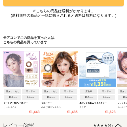
※こちらの商品は送料がかかります。
(送料無料の商品と一緒に購入されると送料は無料になります。)
モアコンでこの商品を買った人は、
こちらの商品も買っています
度あり・なし
ワンデー
度あり・なし
ワンデー
度あり
ワンデー
度あり
14.0mm
8.7mm
14.5mm
8.6mm
14.2mm
8.7mm
14.
シードアイコフレワンデー
フルーリー
エアレンズ 1day モイスチャー
レリッシ
リッチメイク
のんびりマンチカン
クリア
ルースミ
UVM
55% UV ブルーライトセーブ
¥1,443
¥1,485
¥1,628
レビュー(3件)
★★★★(4)