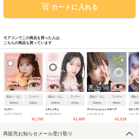
カートに入れる
モアコンでこの商品を買った人は、
こちらの商品も買っています
度あり・なし
ワンデー
度あり・なし
ワンデー
度あり・なし
ワンデー
度あり
14.5mm
8.6mm
14.5mm
8.7mm
14.5mm
8.6mm
14.
ミレディ
ミチュミチュ
アシストシュシュ ハスキーア
エティア
ミレディブラウン
ポッポブラウン
シャープバニラ
ベニトア
イ:Re
¥1,760
¥1,485
¥1,518
再販売お知らせメール受け取り