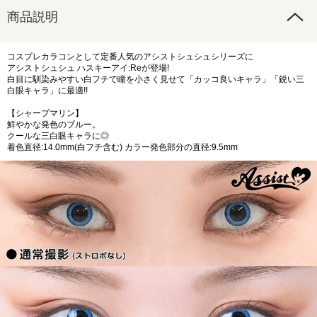
商品説明
コスプレカラコンとして定番人気のアシストシュシュシリーズに
アシストシュシュ ハスキーアイ:Reが登場!
白目に馴染みやすい白フチで瞳を小さく見せて「カッコ良いキャラ」「鋭い三
白眼キャラ」に最適!!
【シャープマリン】
鮮やかな発色のブルー。
クールな三白眼キャラに◎
着色直径:14.0mm(白フチ含む) カラー発色部分の直径:9.5mm