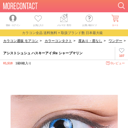
登録・ログイン
お気に入り
メルマガ
・
割引
お買い物ガイド
カート
カラコン全品 送料無料 × 取扱ブランド数 日本最大級
カラコン通販 モアコン
>
カラーコンタクト
>
度あり・度なし
>
ワンデー
>
アシストシュシュ ハスキーアイ:Re シャープマリン
107
¥1,518
1箱6枚入り
0レビュー