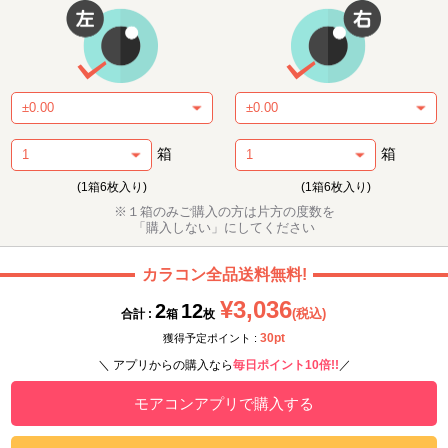
箱
箱
(1箱6枚入り)
(1箱6枚入り)
※１箱のみご購入の方は片方の度数を
「購入しない」にしてください
カラコン全品送料無料!
¥3,036
2
12
(税込)
合計 :
箱
枚
30pt
獲得予定ポイント :
＼ アプリからの購入なら
毎日ポイント10倍!!
／
モアコンアプリで購入する