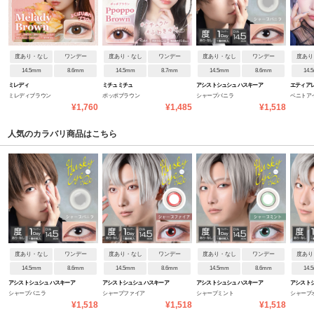
度あり・なし
ワンデー
度あり・なし
ワンデー
度あり・なし
ワンデー
度あり
14.5mm
8.6mm
14.5mm
8.7mm
14.5mm
8.6mm
14.
ミレディ
ミチュミチュ
アシストシュシュ ハスキーア
エティア
ミレディブラウン
ポッポブラウン
シャープバニラ
ベニトア
イ:Re
¥1,760
¥1,485
¥1,518
人気のカラバリ商品はこちら
度あり・なし
ワンデー
度あり・なし
ワンデー
度あり・なし
ワンデー
度あり
14.5mm
8.6mm
14.5mm
8.6mm
14.5mm
8.6mm
14.
アシストシュシュ ハスキーア
アシストシュシュ ハスキーア
アシストシュシュ ハスキーア
アシストシ
シャープバニラ
シャープファイア
シャープミント
シャープ
イ:Re
イ:Re
イ:Re
イ:Re
¥1,518
¥1,518
¥1,518