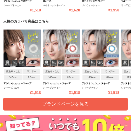
アシストシュシュ ハスキーア
ロレース
エティアメロウワンデー
フルーリ
シャープオーカー
バイオレットオーメン
メロウオーシャン
リングピ
イ:Re
¥1,518
¥1,628
¥1,958
と愛され
人気のカラバリ商品はこちら
度あり・なし
ワンデー
度あり・なし
ワンデー
度あり・なし
ワンデー
度あり
14.5mm
8.6mm
14.5mm
8.6mm
14.5mm
8.6mm
14.
アシストシュシュ ハスキーア
アシストシュシュ ハスキーア
アシストシュシュ ハスキーア
アシストシ
シャープバニラ
シャープファイア
シャープマリン
シャープ
イ:Re
イ:Re
イ:Re
イ:Re
¥1,518
¥1,518
¥1,518
ブランドページを見る