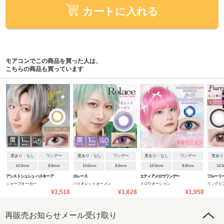
カートに入れる
モアコンでこの商品を買った人は、
こちらの商品も買っています
度あり・なし
ワンデー
度あり・なし
ワンデー
度あり・なし
ワンデー
度あり
14.5mm
8.6mm
14.0mm
8.6mm
14.5mm
8.8mm
14.
アシストシュシュ ハスキーア
ロレース
エティアメロウワンデー
フルーリ
シャープオーカー
バイオレットオーメン
メロウオーシャン
リングピ
イ:Re
¥1,518
¥1,628
¥1,958
と愛され
再販売お知らせメール受け取り