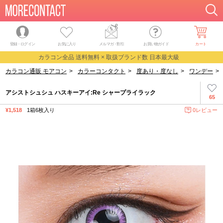
登録・ログイン
お気に入り
メルマガ
・
割引
お買い物ガイド
カート
カラコン全品 送料無料 × 取扱ブランド数 日本最大級
カラコン通販 モアコン
>
カラーコンタクト
>
度あり・度なし
>
ワンデー
>
アシストシュシュ ハスキーアイ:Re シャープライラック
65
¥1,518
1箱6枚入り
0レビュー