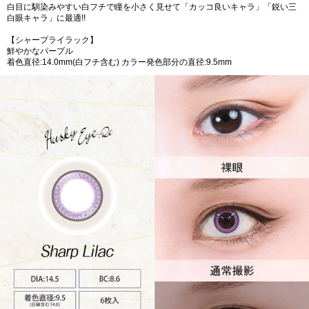
白目に馴染みやすい白フチで瞳を小さく見せて「カッコ良いキャラ」「鋭い三
白眼キャラ」に最適!!
【シャープライラック】
鮮やかなパープル
着色直径:14.0mm(白フチ含む) カラー発色部分の直径:9.5mm