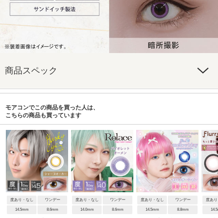
商品スペック
モアコンでこの商品を買った人は、
こちらの商品も買っています
度あり・なし
ワンデー
度あり・なし
ワンデー
度あり・なし
ワンデー
度あり
14.5mm
8.6mm
14.0mm
8.6mm
14.5mm
8.8mm
14.