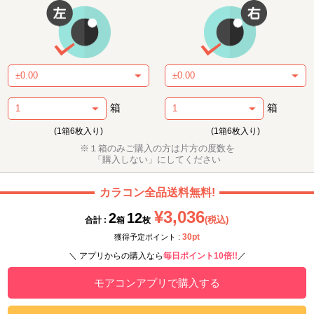
箱
箱
(1箱6枚入り)
(1箱6枚入り)
※１箱のみご購入の方は片方の度数を
「購入しない」にしてください
カラコン全品送料無料!
¥3,036
2
12
(税込)
合計 :
箱
枚
30pt
獲得予定ポイント :
＼ アプリからの購入なら
毎日ポイント10倍!!
／
モアコンアプリで購入する