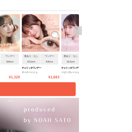
>
ワンデー
度あり・なし
ワンデー
度あり・なし
ワンデー
度あり・なし
ワンデ
8.6mm
14.1mm
8.6mm
14.1mm
8.6mm
14.2mm
8.7mm
チェリッタワンデー
チェリッタワンデー
ベルミー
チークベージュ
ベビーグレージュ
ピーチブラウン
¥1,320
¥1,683
¥1,683
¥1