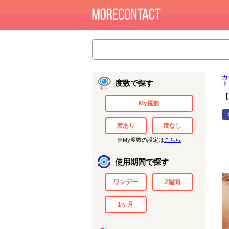
カ
度数で探す
ト
【
My度数
度あり
度なし
※My度数の設定は
こちら
使用期間で探す
ワンデー
2週間
1ヶ月