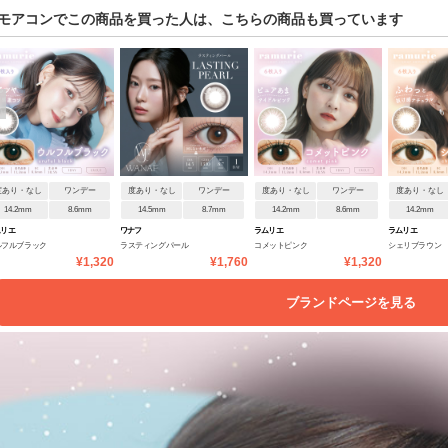
モアコンでこの商品を買った人は、こちらの商品も買っています
度あり・なし
ワンデー
度あり・なし
ワンデー
度あり・なし
ワンデー
度あり・なし
14.2mm
8.6mm
14.5mm
8.7mm
14.2mm
8.6mm
14.2mm
ムリエ
ワナフ
ラムリエ
ラムリエ
ルフルブラック
ラスティングパール
コメットピンク
シェリブラウン
¥1,320
¥1,760
¥1,320
ブランドページを見る