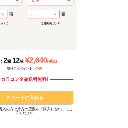
箱
箱
枚入り)
(1箱6枚入り)
メーカー提供画像
モアコ
¥2,640
2
12
 :
箱
枚
(税込)
26pt
獲得予定ポイント :
カラコン全品送料無料!
カートに入れる
購入の方は片方の度数を「購入しない」にし
てください