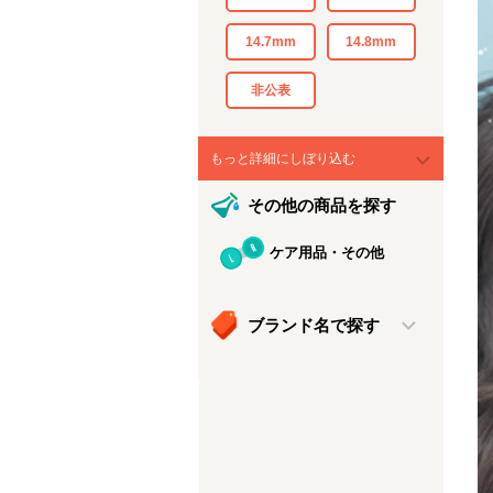
14.7mm
14.8mm
非公表
もっと詳細にしぼり込む
その他の商品を探す
ケア用品・その他
ブランド名で探す