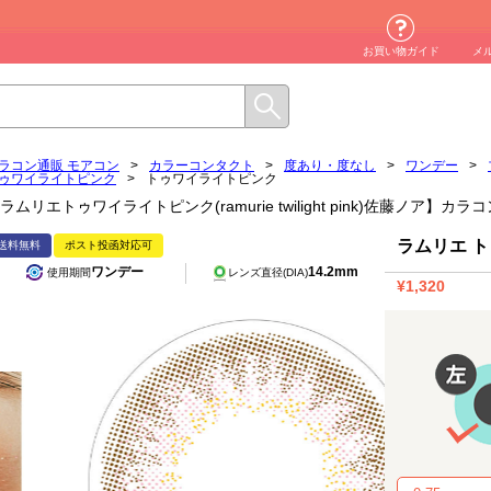
お買い物ガイド
メ
ラコン通販 モアコン
>
カラーコンタクト
>
度あり・度なし
>
ワンデー
>
ゥワイライトピンク
>
トゥワイライトピンク
ラムリエトゥワイライトピンク(ramurie twilight pink)佐藤ノア】
ラムリエ 
送料無料
ポスト投函対応可
ワンデー
14.2mm
使用期間
レンズ直径(DIA)
¥1,320