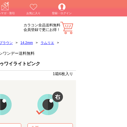
ルマガ・割引
お気に入り
登録・ログイン
カラコン全品送料無料
会員登録で更にお得！
ブラウン
>
14.2mm
>
ラムリエ
>
カラコンワンデー送料無料
トゥワイライトピンク
1箱6枚入り