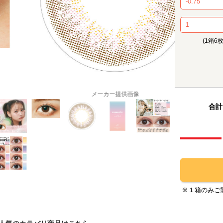
(1箱6
メーカー提供画像
合計
※１箱のみご