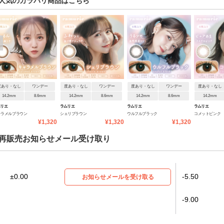
人気のカラバリ商品はこちら
度あり・なし
ワンデー
度あり・なし
ワンデー
度あり・なし
ワンデー
度あり・なし
14.2mm
8.6mm
14.2mm
8.6mm
14.2mm
8.6mm
14.2mm
ムリエ
ラムリエ
ラムリエ
ラムリエ
ャラメルブラウン
シェリブラウン
ウルフルブラック
コメットピンク
¥1,320
¥1,320
¥1,320
再販売お知らせメール受け取り
±0.00
-5.50
お知らせメールを受け取る
-9.00