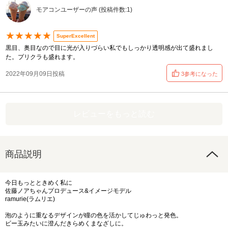
モアコンユーザーの声 (投稿件数:1)
★★★★★
SuperExcellent
黒目、奥目なので目に光が入りづらい私でもしっかり透明感が出て盛れまし
た。プリクラも盛れます。
2022年09月09日投稿
3参考になった
レビューをもっと読む
商品説明
今日もっとときめく私に
佐藤ノアちゃんプロデュース&イメージモデル
ramurie(ラムリエ)
泡のように重なるデザインが瞳の色を活かしてじゅわっと発色。
ビー玉みたいに澄んだきらめくまなざしに。