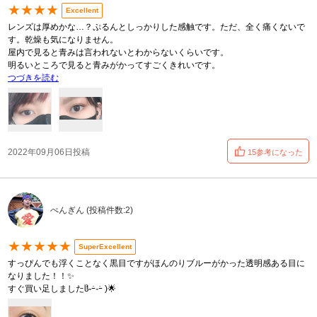
★★★★
Excellent
レンズは厚めかな…？ぷるんとしっかりした感触です。ただ、全く痛くないで
す。乾燥も気になりません。
屋内で見ると青みは言われないとわからないくらいです。
明るいところで見ると青みがかってすごくきれいです。
つづきを読む
2022年09月06日投稿
15参考になった
ぺんぎん (投稿件数:2)
★★★★★
SuperExcellent
すっぴんでも浮くことなく黒目ですがほんのりブルーがかった透明感ある目に
なりました！！✨️
すぐ買い足しましたჱ̒˶ｰ̀֊ｰ́ )🌟