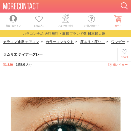
登録・ログイン
お気に入り
メルマガ
・
割引
お買い物ガイド
カート
カラコン全品 送料無料 × 取扱ブランド数 日本最大級
カラコン通販 モアコン
>
カラーコンタクト
>
度あり・度なし
>
ワンデー
>
ラムリエ ティアーグレー
1521
¥1,320
1箱6枚入り
6レビュー