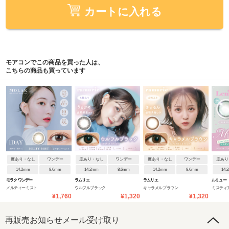
カートに入れる
モアコンでこの商品を買った人は、
こちらの商品も買っています
度あり・なし
ワンデー
度あり・なし
ワンデー
度あり・なし
ワンデー
度あり
14.2mm
8.6mm
14.2mm
8.6mm
14.2mm
8.6mm
14.
モラク ワンデー
ラムリエ
ラムリエ
ルミュー
メルティーミスト
ウルフルブラック
キャラメルブラウン
ミスティ
¥1,760
¥1,320
¥1,320
再販売お知らせメール受け取り