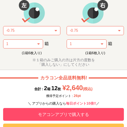
箱
箱
(1箱6枚入り)
(1箱6枚入り)
※１箱のみご購入の方は片方の度数を
「購入しない」にしてください
カラコン全品送料無料!
¥2,640
2
12
(税込)
合計 :
箱
枚
26pt
獲得予定ポイント :
＼ アプリからの購入なら
毎日ポイント10倍!!
／
モアコンアプリで購入する