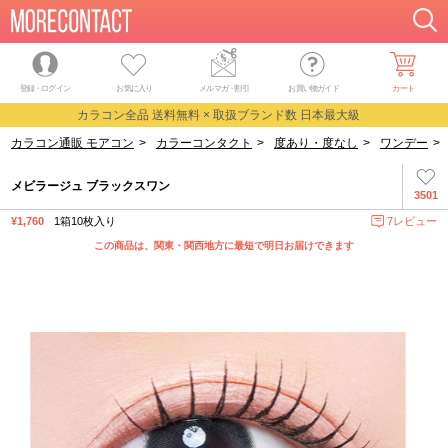
登録・ログイン
お気に入り
メルマガ
・
割引
お買い物ガイド
カート
カラコン全品 送料無料 × 取扱ブランド数 日本最大級
カラコン通販 モアコン
>
カラーコンタクト
>
度あり・度なし
>
ワンデー
>
メビラージュ ブラックスワン
3501
¥1,760
1箱10枚入り
7レビュー
この商品は、関東・関西地方に最短で明日お届けできます