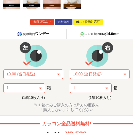
当日発送あり
送料無料
ポスト投函対応可
ワンデー
14.0mm
使用期間
レンズ直径(DIA)
箱
箱
(1箱10枚入り)
(1箱10枚入り)
※１箱のみご購入の方は片方の度数を
「購入しない」にしてください
カラコン全品送料無料!