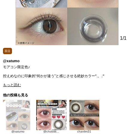
1
/1
茶目
@xatumo
モアコン限定色♪
控えめなのに印象的“何かが違う”と感じさせる絶妙カラー*.。.:*
もっと読む
他の投稿も見る
@xatumo
@chobiiiii...
chanlim31