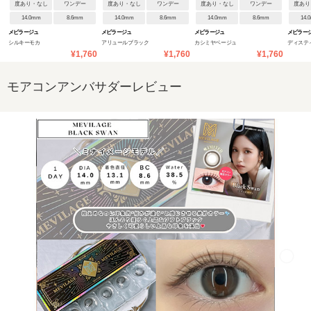
度あり・なし
ワンデー
度あり・なし
ワンデー
度あり・なし
ワンデー
度あり
14.0mm
8.6mm
14.0mm
8.6mm
14.0mm
8.6mm
14.
メビラージュ
メビラージュ
メビラージュ
メビラー
シルキーモカ
アリュールブラック
カシミヤベージュ
ディステ
¥1,760
¥1,760
¥1,760
モアコンアンバサダーレビュー