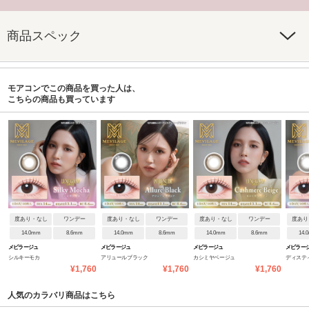
商品スペック
モアコンでこの商品を買った人は、
こちらの商品も買っています
度あり・なし
ワンデー
度あり・なし
ワンデー
度あり・なし
ワンデー
度あり
14.0mm
8.6mm
14.0mm
8.6mm
14.0mm
8.6mm
14.
メビラージュ
メビラージュ
メビラージュ
メビラー
シルキーモカ
アリュールブラック
カシミヤベージュ
ディステ
¥1,760
¥1,760
¥1,760
人気のカラバリ商品はこちら