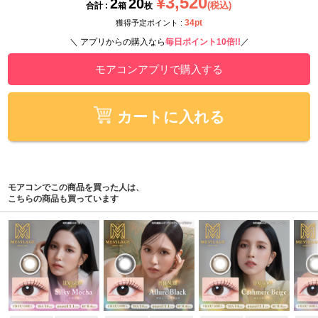
¥3,520
2
20
(税込)
合計 :
箱
枚
34pt
獲得予定ポイント :
＼ アプリからの購入なら
毎日ポイント10倍!!
／
モアコンアプリで購入する
カートに入れる
モアコンでこの商品を買った人は、
こちらの商品も買っています