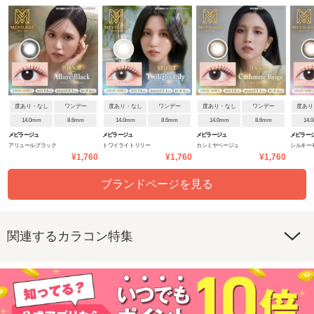
度あり・なし
ワンデー
度あり・なし
ワンデー
度あり・なし
ワンデー
度あり
14.0mm
8.6mm
14.0mm
8.6mm
14.0mm
8.6mm
14.
メビラージュ
メビラージュ
メビラージュ
メビラー
アリュールブラック
トワイライトリリー
カシミヤベージュ
シルキー
¥1,760
¥1,760
¥1,760
ブランドページを見る
関連するカラコン特集