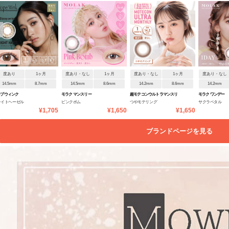
度あり
1ヶ月
度あり・なし
1ヶ月
度あり・なし
1ヶ月
度あり・なし
14.5mm
8.7mm
14.5mm
8.6mm
14.2mm
8.6mm
14.2mm
ープウィンク
モラク マンスリー
超モテコンウルトラマンスリ
モラク ワンデー
ライトヘーゼル
ピンクボム
つやモテリング
サクラペタル
ー
¥1,705
¥1,650
¥1,650
ブランドページを見る