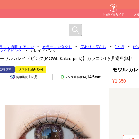
お買い物ガイド
メ
ラコン通販 モアコン
>
カラーコンタクト
>
度あり・度なし
>
1ヶ月
>
ピ
レイドピンク
>
カレイドピンク
モワルカレイドピンク(MOWL Kaleid pink)】カラコン1ヶ月送料無料
モワル カ
送料無料
ポスト投函対応可
1ヶ月
14.5mm
使用期間
レンズ直径(DIA)
¥1,650