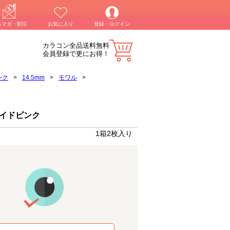
ルマガ・割引
お気に入り
登録・ログイン
カラコン全品送料無料
会員登録で更にお得！
ンク
>
14.5mm
>
モワル
>
レイドピンク
1箱2枚入り