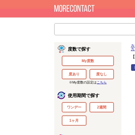
カ
度数で探す
カ
【
My度数
度あり
度なし
※My度数の設定は
こちら
使用期間で探す
ワンデー
2週間
1ヶ月