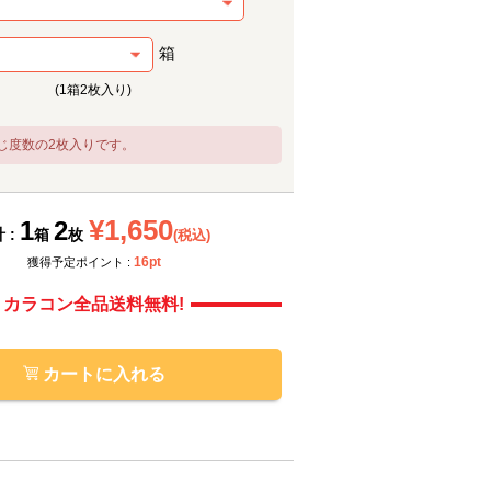
箱
(1箱2枚入り)
じ度数の2枚入りです。
メーカー提供画像
メーカ
¥1,650
1
2
 :
箱
枚
(税込)
16pt
獲得予定ポイント :
カラコン全品送料無料!
カートに入れる