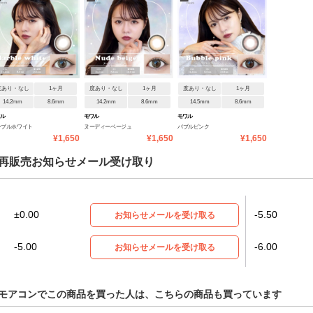
度あり・なし
1ヶ月
度あり・なし
1ヶ月
度あり・なし
1ヶ月
14.2mm
8.6mm
14.2mm
8.6mm
14.5mm
8.6mm
ワル
モワル
モワル
ーブルホワイト
ヌーディーベージュ
バブルピンク
¥1,650
¥1,650
¥1,650
再販売お知らせメール受け取り
±0.00
-5.50
お知らせメールを受け取る
-5.00
-6.00
お知らせメールを受け取る
モアコンでこの商品を買った人は、こちらの商品も買っています