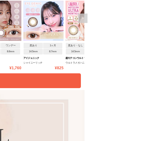
>
ワンデー
度あり
1ヶ月
度あり・なし
1ヶ月
度あり・なし
1ヶ月
8.6mm
14.5mm
8.7mm
14.5mm
8.6mm
14.5mm
8.6mm
アイジェニック
超モテコンウルトラマンスリ
マランマラン ワンマンス
シャイニーリッチ
ウルトラメガハニー
ミューグレージュ
ー
¥1,760
¥825
¥1,650
¥1