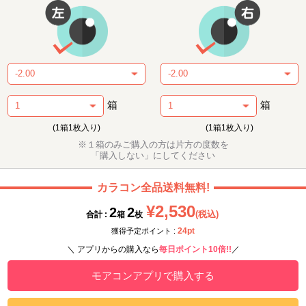
箱
箱
(1箱1枚入り)
(1箱1枚入り)
※１箱のみご購入の方は片方の度数を
「購入しない」にしてください
カラコン全品送料無料!
¥2,530
2
2
(税込)
合計 :
箱
枚
24pt
獲得予定ポイント :
＼ アプリからの購入なら
毎日ポイント10倍!!
／
モアコンアプリで購入する