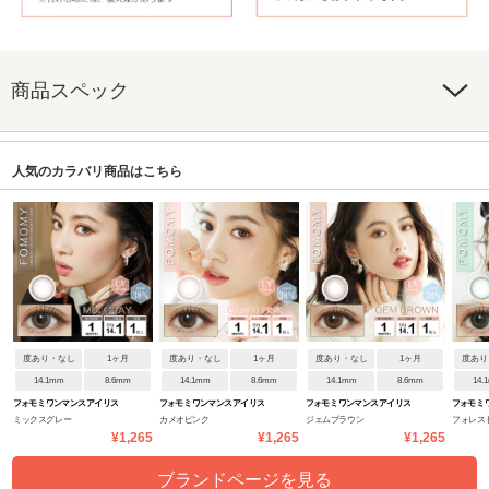
商品スペック
人気のカラバリ商品はこちら
度あり・なし
1ヶ月
度あり・なし
1ヶ月
度あり・なし
1ヶ月
度あり
14.1mm
8.6mm
14.1mm
8.6mm
14.1mm
8.6mm
14.
フォモミ ワンマンス アイリス
フォモミ ワンマンス アイリス
フォモミ ワンマンス アイリス
フォモミ 
ミックスグレー
カメオピンク
ジェムブラウン
フォレス
シリーズ
シリーズ
シリーズ
シリーズ
¥1,265
¥1,265
¥1,265
ブランドページを見る