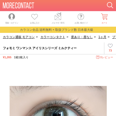
登録・ログイン
お気に入り
メルマガ
・
割引
お買い物ガイド
カート
カラコン全品 送料無料 × 取扱ブランド数 日本最大級
カラコン通販 モアコン
>
カラーコンタクト
>
度あり・度なし
>
1ヶ月
>
ブ
フォモミ ワンマンス アイリスシリーズ ミルクティー
73
¥1,265
1箱1枚入り
0レビュー