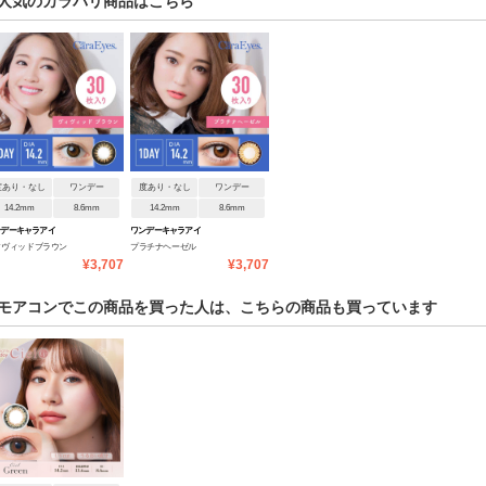
人気のカラバリ商品はこちら
度あり・なし
ワンデー
度あり・なし
ワンデー
14.2mm
8.6mm
14.2mm
8.6mm
ンデーキャラアイ
ワンデーキャラアイ
ィヴィッドブラウン
プラチナヘーゼル
¥3,707
¥3,707
モアコンでこの商品を買った人は、こちらの商品も買っています