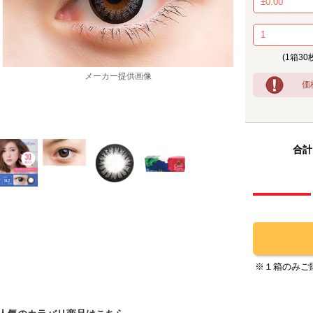
(1箱30
メーカー提供画像
価
合計
※１箱のみご