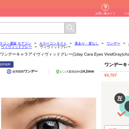
お買い物ガイド
メ
ラコン通販 モアコン
>
カラーコンタクト
>
度あり・度なし
>
ワンデー
>
ヴィヴィッドグレー
>
ヴィヴィッドグレー
ワンデーキャラアイヴィヴィッドグレー(1day Cara Eyes VividGra
ワンデーキ
送料無料
ワンデー
14.2mm
使用期間
レンズ直径(DIA)
¥3,707