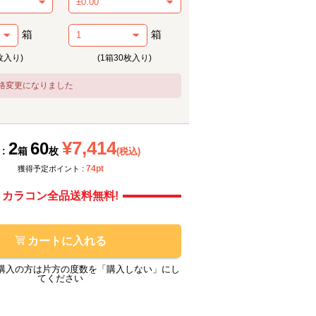
箱
箱
枚入り)
(1箱30枚入り)
格変更になりました
メーカー提供画像
メーカ
¥7,414
2
60
 :
箱
枚
(税込)
74pt
獲得予定ポイント :
カラコン全品送料無料!
カートに入れる
購入の方は片方の度数を「購入しない」にし
てください