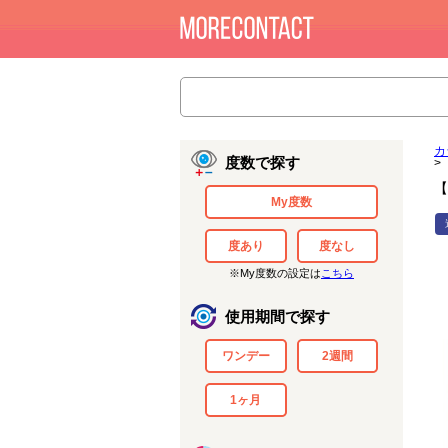
カ
度数で探す
>
【
My度数
度あり
度なし
※My度数の設定は
こちら
使用期間で探す
ワンデー
2週間
1ヶ月