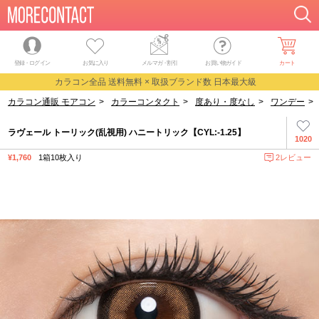
登録・ログイン
お気に入り
メルマガ
・
割引
お買い物ガイド
カート
カラコン全品 送料無料 × 取扱ブランド数 日本最大級
カラコン通販 モアコン
>
カラーコンタクト
>
度あり・度なし
>
ワンデー
>
ラヴェール トーリック(乱視用) ハニートリック【CYL:-1.25】
1020
¥1,760
1箱10枚入り
2レビュー