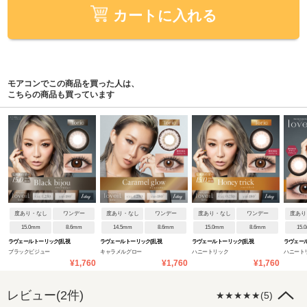
カートに入れる
モアコンでこの商品を買った人は、
こちらの商品も買っています
度あり・なし
ワンデー
度あり・なし
ワンデー
度あり・なし
ワンデー
度あり
15.0mm
8.6mm
14.5mm
8.6mm
15.0mm
8.6mm
15.
ラヴェール トーリック(乱視
ラヴェール トーリック(乱視
ラヴェール トーリック(乱視
ラヴェー
ブラックビジュー
キャラメルグロー
ハニートリック
ハニート
用)
用)
用)
¥1,760
¥1,760
¥1,760
【CYL:-1.25】
【CYL:-1.25】
【CYL:-0.75】
レビュー(2件)
★★★★★(5)