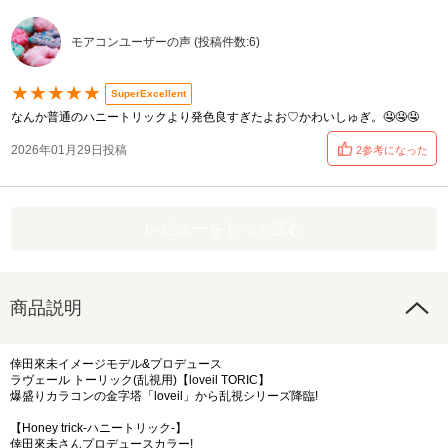
モアコンユーザーの声 (投稿件数:6)
★★★★★
SuperExcellent
なんか普通のハニートリックより発色良すぎたよお♡かわいしゅぎ。🤤🤤🤤
2026年01月29日投稿
2参考になった
レビューをもっと読む
商品説明
倖田來未イメージモデル&プロデュース
ラヴェール トーリック(乱視用)【loveil TORIC】
爆盛りカラコンの金字塔「loveil」から乱視シリーズ降臨!
【Honey trick-ハニートリック-】
倖田來未さんプロデュースカラー!