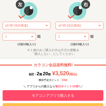
箱
箱
(1箱10枚入り)
(1箱10枚入り)
※１箱のみご購入の方は片方の度数を
「購入しない」にしてください
カラコン全品送料無料!
¥3,520
2
20
(税込)
合計 :
箱
枚
34pt
獲得予定ポイント :
＼ アプリからの購入なら
毎日ポイント10倍!!
／
モアコンアプリで購入する