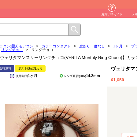
お買い物ガイド
メ
ラコン通販 モアコン
>
カラーコンタクト
>
度あり・度なし
>
1ヶ月
>
ブ
リングチョコ
>
リングチョコ
ヴェリタマンスリーリングチョコ(VERITA Monthly Ring Choco)】
ヴェリタマ
送料無料
ポスト投函対応可
1ヶ月
14.2mm
使用期間
レンズ直径(DIA)
¥1,650