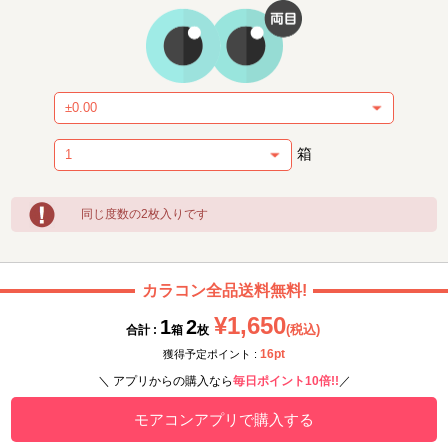
箱
同じ度数の2枚入りです
カラコン全品送料無料!
¥1,650
1
2
(税込)
合計 :
箱
枚
16pt
獲得予定ポイント :
＼ アプリからの購入なら
毎日ポイント10倍!!
／
モアコンアプリで購入する