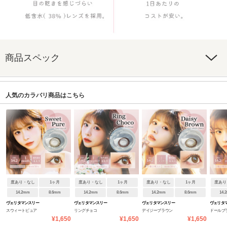
商品スペック
人気のカラバリ商品はこちら
度あり・なし
1ヶ月
度あり・なし
1ヶ月
度あり・なし
1ヶ月
度あり
14.2mm
8.6mm
14.2mm
8.6mm
14.2mm
8.6mm
14.
ヴェリタマンスリー
ヴェリタマンスリー
ヴェリタマンスリー
ヴェリタ
スウィートピュア
リングチョコ
デイジーブラウン
ドールブ
¥1,650
¥1,650
¥1,650