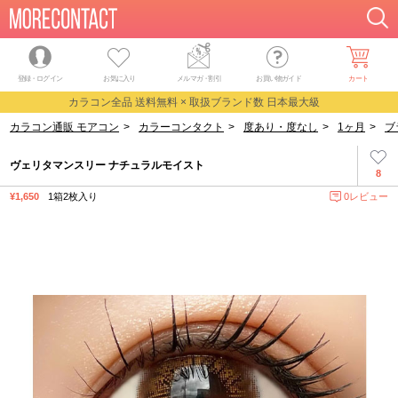
登録・ログイン
お気に入り
メルマガ
・
割引
お買い物ガイド
カート
カラコン全品 送料無料 × 取扱ブランド数 日本最大級
カラコン通販 モアコン
>
カラーコンタクト
>
度あり・度なし
>
1ヶ月
>
ブ
ヴェリタマンスリー ナチュラルモイスト
8
¥1,650
1箱2枚入り
0レビュー