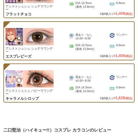
DIA
14.5mm
8.6mm
アシストシュシュ シュテラワンデ
(着色
13.8mm
)
ー
1,408
フラットチョコ
1
箱
6
枚入り
¥
(税込)
度あり・なし
ワンデー
±0.00
~
-8.00
DIA
14.5mm
8.6mm
アシストシュシュ シュテラワンデ
(着色
13.8mm
)
ー
1,408
エスプレビーズ
1
箱
6
枚入り
¥
(税込)
度あり・なし
ワンデー
±0.00
~
-8.00
DIA
14.5mm
8.6mm
アシストシュシュ パピーラワンデ
(着色
14.0mm
)
ー
1,628
キャラメルシロップ
1
箱
6
枚入り
¥
(税込)
二口堅治（ハイキュー!!）コスプレ カラコン
のレビュー