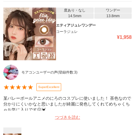
度あり・なし
ワンデー
14.5mm
13.8mm
エティアジュレワンデー
コーラジュレ
¥
1,958
モアコンユーザーの声
(登録件数:
3
)
★
★
★
★
★
SuperExcellent
某バレーボールアニメのにろのコスプレに使いました！ 茶色なので
分かりにくいかなと思いましたが綺麗に発色してくれてめちゃくち
ゃお気に入りです😖💓‪
つづきを読む