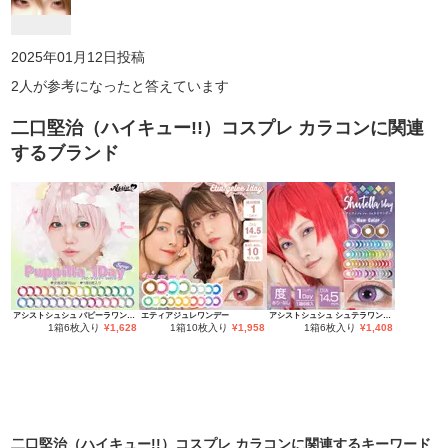
2025年01月12日
投稿
2
人が参考になったと答えています
二口堅治（ハイキュー!!）コスプレ カラコン
に関連
するブランド
アシストシュシュ パピーラワンデー
エティアジュレワンデー
アシストシュシュ シュテラワンデー
1箱6枚入り
¥
1,628
1箱10枚入り
¥
1,958
1箱6枚入り
¥
1,408
二口堅治（ハイキュー!!）コスプレ カラコン
に関連するキーワード