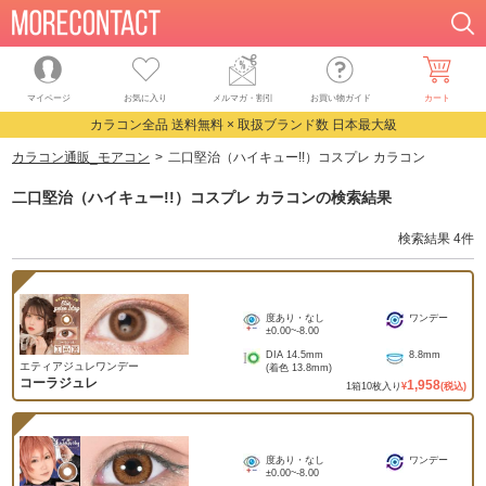
マイページ
お気に入り
メルマガ・割引
お買い物ガイド
カート
カラコン全品 送料無料 × 取扱ブランド数 日本最大級
カラコン通販_モアコン
二口堅治（ハイキュー!!）コスプレ カラコン
二口堅治（ハイキュー!!）コスプレ カラコン
の検索結果
検索結果
4
件
度あり・なし
ワンデー
±0.00
~
-8.00
DIA
14.5mm
8.8mm
エティアジュレワンデー
(着色
13.8mm
)
コーラジュレ
1,958
1
箱
10
枚入り
¥
(税込)
度あり・なし
ワンデー
±0.00
~
-8.00