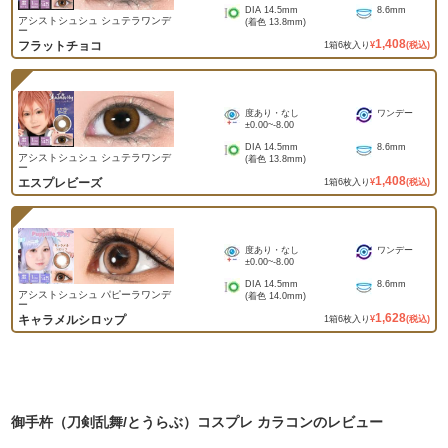
DIA
14.5mm
8.6mm
アシストシュシュ シュテラワンデ
(着色
13.8mm
)
ー
1,408
フラットチョコ
1
箱
6
枚入り
¥
(税込)
度あり・なし
ワンデー
±0.00
~
-8.00
DIA
14.5mm
8.6mm
アシストシュシュ シュテラワンデ
(着色
13.8mm
)
ー
1,408
エスプレビーズ
1
箱
6
枚入り
¥
(税込)
度あり・なし
ワンデー
±0.00
~
-8.00
DIA
14.5mm
8.6mm
アシストシュシュ パピーラワンデ
(着色
14.0mm
)
ー
1,628
キャラメルシロップ
1
箱
6
枚入り
¥
(税込)
御手杵（刀剣乱舞/とうらぶ）コスプレ カラコン
のレビュー