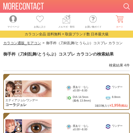
マイページ
お気に入り
メルマガ・割引
お買い物ガイド
カート
カラコン全品 送料無料 × 取扱ブランド数 日本最大級
カラコン通販_モアコン
御手杵（刀剣乱舞/とうらぶ）コスプレ カラコン
御手杵（刀剣乱舞/とうらぶ）コスプレ カラコン
の検索結果
検索結果
4
件
度あり・なし
ワンデー
±0.00
~
-8.00
DIA
14.5mm
8.8mm
エティアジュレワンデー
(着色
13.8mm
)
コーラジュレ
1,958
1
箱
10
枚入り
¥
(税込)
度あり・なし
ワンデー
±0.00
~
-8.00