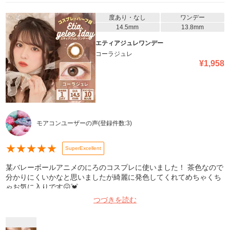
度あり・なし
ワンデー
14.5mm
13.8mm
エティアジュレワンデー
コーラジュレ
¥
1,958
モアコンユーザーの声
(登録件数:
3
)
★
★
★
★
★
SuperExcellent
某バレーボールアニメのにろのコスプレに使いました！ 茶色なので
分かりにくいかなと思いましたが綺麗に発色してくれてめちゃくち
ゃお気に入りです😖💓‪
つづきを読む