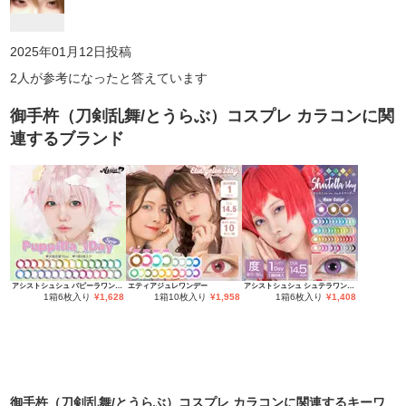
2025年01月12日
投稿
2
人が参考になったと答えています
御手杵（刀剣乱舞/とうらぶ）コスプレ カラコン
に関
連するブランド
アシストシュシュ パピーラワンデー
エティアジュレワンデー
アシストシュシュ シュテラワンデー
1箱6枚入り
¥
1,628
1箱10枚入り
¥
1,958
1箱6枚入り
¥
1,408
御手杵（刀剣乱舞/とうらぶ）コスプレ カラコン
に関連するキーワ