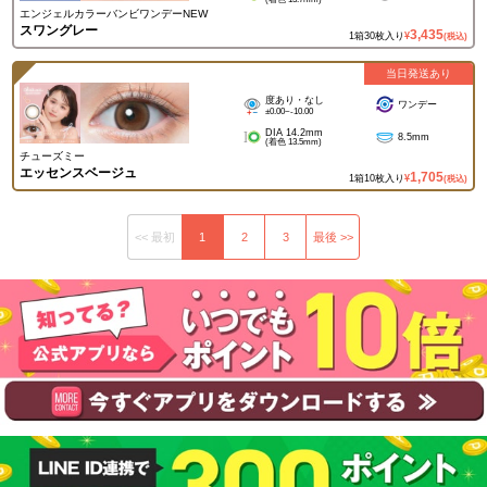
エンジェルカラーバンビワンデーNEW
スワングレー
3,435
1箱30枚入り
¥
(税込)
当日発送あり
度あり・なし
ワンデー
±0.00~-10.00
DIA 14.2mm
8.5mm
(着色 13.5mm)
チューズミー
エッセンスベージュ
1,705
1箱10枚入り
¥
(税込)
<< 最初
1
2
3
最後 >>