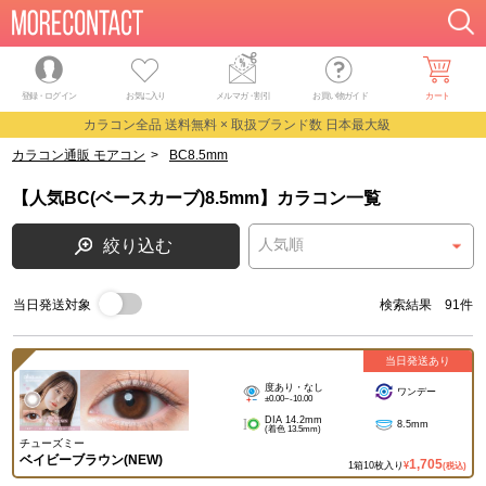
登録・ログイン
お気に入り
メルマガ
・
割引
お買い物ガイド
カート
カラコン全品 送料無料 × 取扱ブランド数 日本最大級
カラコン通販 モアコン
>
BC8.5mm
【人気BC(ベースカーブ)8.5mm】カラコン一覧
絞り込む
当日発送対象
検索結果 91件
当日発送あり
度あり・なし
ワンデー
±0.00~-10.00
DIA 14.2mm
8.5mm
(着色 13.5mm)
チューズミー
ベイビーブラウン(NEW)
1,705
1箱10枚入り
¥
(税込)