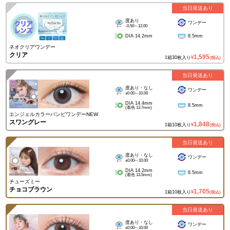
当日発送あり
度あり
ワンデー
-0.50~-12.00
DIA 14.2mm
8.5mm
ネオクリアワンデー
クリア
1,595
1箱30枚入り
¥
(税込)
当日発送あり
度あり・なし
ワンデー
±0.00~-10.00
DIA 14.4mm
8.5mm
(着色 13.7mm)
エンジェルカラーバンビワンデーNEW
スワングレー
1,848
1箱10枚入り
¥
(税込)
当日発送あり
度あり・なし
ワンデー
±0.00~-10.00
DIA 14.2mm
8.5mm
(着色 13.5mm)
チューズミー
チョコブラウン
1,705
1箱10枚入り
¥
(税込)
当日発送あり
度あり・なし
ワンデー
±0.00~-10.00