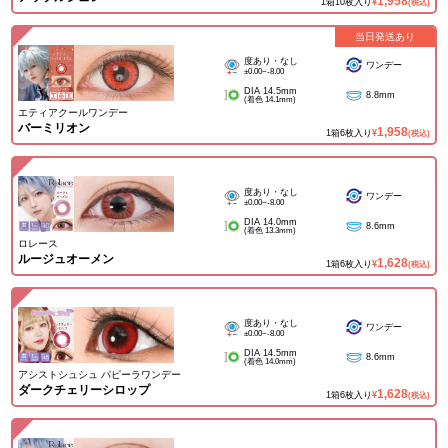
1,958
1箱10枚入り
¥
(税込)
当日発送あり
度あり・なし
ワンデー
±0.00~-8.00
DIA 14.5mm
8.8mm
(着色 14.1mm)
エティアクールワンデー
バーミリオン
1,958
1箱6枚入り
¥
(税込)
度あり・なし
ワンデー
±0.00~-8.00
DIA 14.0mm
8.6mm
(着色 13.3mm)
ロレース
ルージュオーメン
1,628
1箱6枚入り
¥
(税込)
度あり・なし
ワンデー
±0.00~-8.00
DIA 14.5mm
8.6mm
(着色 14.0mm)
アシストシュシュ パピーラワンデー
ダークチェリーシロップ
1,628
1箱6枚入り
¥
(税込)