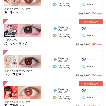
DIA 14.5mm
8.8mm
(着色 14.1mm)
エティアクールワンデー
ガーネット
1,958
1箱6枚入り
¥
(税込)
当日発送あり
度あり・なし
ワンデー
±0.00~-8.00
DIA 14.5mm
8.6mm
(着色 13.8mm)
プラスニャン
だーりん♡れっど
1,760
1箱10枚入り
¥
(税込)
度あり・なし
ワンデー
±0.00~-8.00
DIA 14.5mm
8.8mm
(着色 13.7mm)
エティアレオーヴワンデー
レッドスピネル
1,958
1箱10枚入り
¥
(税込)
当日発送あり
度あり・なし
ワンデー
±0.00~-8.00
DIA 14.5mm
8.8mm
(着色 13.8mm)
エティアジュレワンデー
アップルジュレ