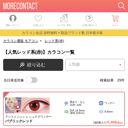
登録・ログイン
お気に入り
メルマガ
・
割引
お買い物ガイド
カート
カラコン全品 送料無料 × 取扱ブランド数 日本最大級
カラコン通販 モアコン
>
レッド系(赤)
【人気レッド系(赤)】カラコン一覧
絞り込む
当日発送対象
検索結果 29件
度あり・なし
ワンデー
±0.00~-8.00
DIA 14.5mm
8.6mm
(着色 13.8mm)
アシストシュシュ シュテラワンデー
パブリックレッド
1,408
1箱6枚入り
¥
(税込)