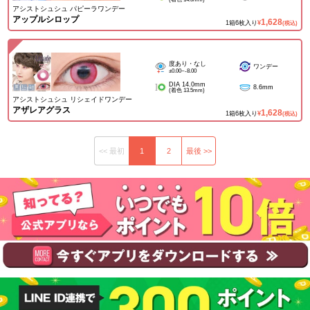
アシストシュシュ パピーラワンデー
アップルシロップ
1,628
1箱6枚入り
¥
(税込)
度あり・なし
ワンデー
±0.00~-8.00
DIA 14.0mm
8.6mm
(着色 13.5mm)
アシストシュシュ リシェイドワンデー
アザレアグラス
1,628
1箱6枚入り
¥
(税込)
<< 最初
1
2
最後 >>