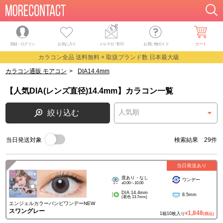
登録・ログイン
お気に入り
メルマガ
・
割引
お買い物ガイド
カート
カラコン全品 送料無料 × 取扱ブランド数 日本最大級
カラコン通販 モアコン
>
DIA14.4mm
【人気DIA(レンズ直径)14.4mm】カラコン一覧
絞り込む
当日発送対象
検索結果 29件
当日発送あり
度あり・なし
ワンデー
±0.00~-10.00
DIA 14.4mm
8.5mm
(着色 13.7mm)
エンジェルカラーバンビワンデーNEW
スワングレー
1,848
1箱10枚入り
¥
(税込)