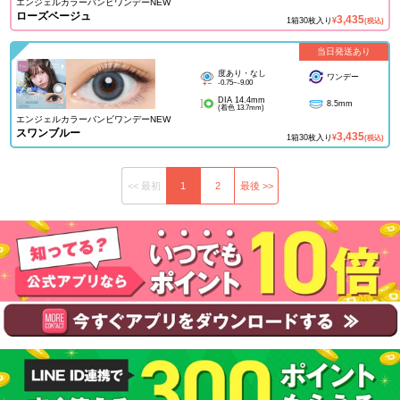
エンジェルカラーバンビワンデーNEW
ローズベージュ
3,435
1箱30枚入り
¥
(税込)
当日発送あり
度あり・なし
ワンデー
-0.75~-9.00
DIA 14.4mm
8.5mm
(着色 13.7mm)
エンジェルカラーバンビワンデーNEW
スワンブルー
3,435
1箱30枚入り
¥
(税込)
<< 最初
1
2
最後 >>